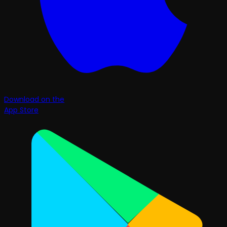
Download on the
App Store