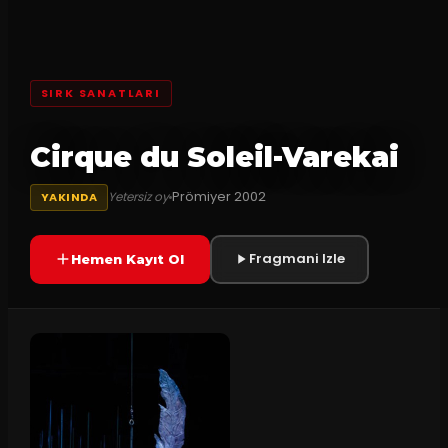
SIRK SANATLARI
Cirque du Soleil-Varekai
Prömiyer
2002
Yetersiz oy
YAKINDA
Fragmani Izle
Hemen Kayıt Ol