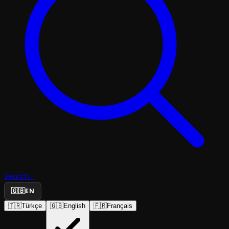
Search...
🇬🇧
EN
🇹🇷
Türkçe
🇬🇧
English
🇫🇷
Français