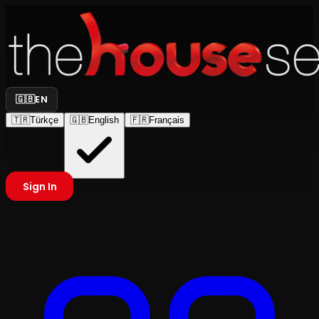
🇬🇧
EN
🇹🇷
Türkçe
🇬🇧
English
🇫🇷
Français
Sign In