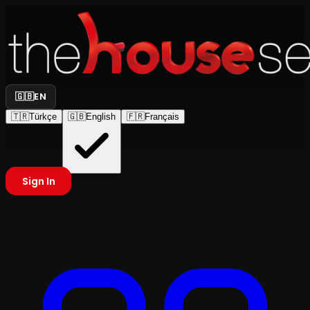
🇬🇧
EN
🇹🇷
Türkçe
🇬🇧
English
🇫🇷
Français
Sign In