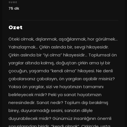
SURE
75
dk
Ozet
Öteki olmak, dışlanmak, aşağılanmak, hor görülmek... 
Yalnızlaşmak... Çirkin aslında bir, sevgi hikayesidir. 
Çirkin aslında bir “iyi olma” hikayesidir... Toplumsal ön 
yargılar altında kalmış, doğuştan çirkin ama iyi bir 
çocuğun, yaşamda “kendi olma” hikayesi. Ne denli 
çabalarsanız çabalayın, ön yargıları aşabilir misiniz? 
Yoksa ön yargılar, sizi ve hayatınızın tamamını 
belirleyecek midir? Peki ya sanat hayatımızın 
neresindedir. Sanat nedir? Toplum dışı bırakılmış 
birey, duyuramadığı sesini, sanatın diliyle 
duyurabilecek midir? Günümüz insanlığının önemli 
sorunlarından biridir, “kendi olmak”. Çirkin’de, usta 