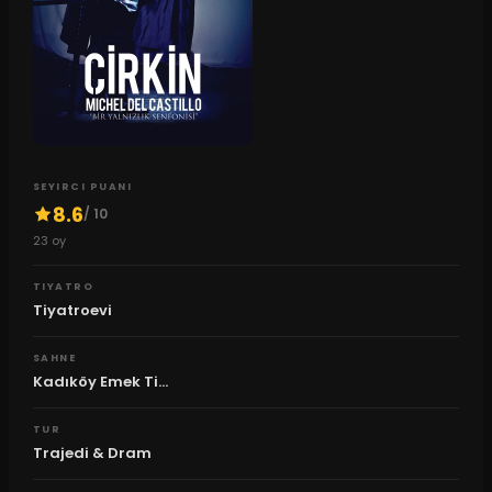
SEYIRCI PUANI
8.6
/ 10
23
oy
TIYATRO
Tiyatroevi
SAHNE
Kadıköy Emek Ti...
TUR
Trajedi & Dram