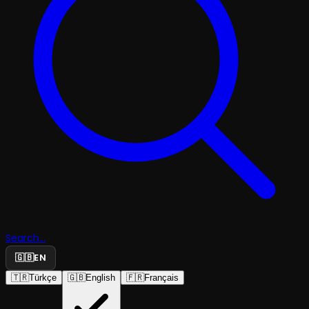
Search...
🇬🇧
EN
🇹🇷
Türkçe
🇬🇧
English
🇫🇷
Français