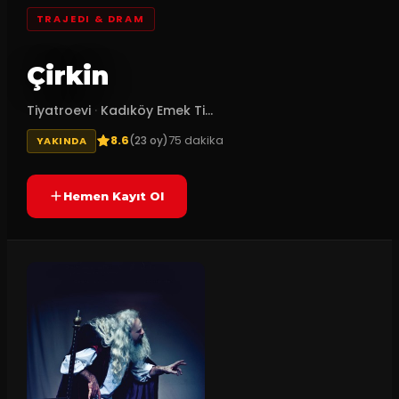
TRAJEDI & DRAM
Çirkin
Tiyatroevi
·
Kadıköy Emek Ti...
8.6
75
dakika
(
23
oy)
YAKINDA
Hemen Kayıt Ol