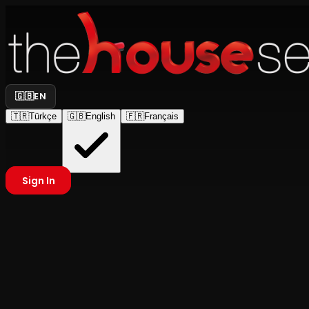
🇬🇧
EN
🇹🇷
Türkçe
🇬🇧
English
🇫🇷
Français
Sign In