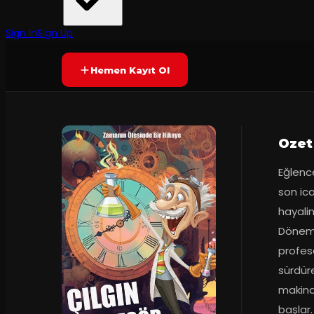
Altınok Çocuk Tiyatrosu
·
Fişekhane
Yetersiz oy
YAKINDA
+3
Sign In
Sign Up
Hemen Kayıt Ol
Ozet
Eğlence
son ic
hayalin
Dönem t
profesö
sürdüre
makina
başlar.