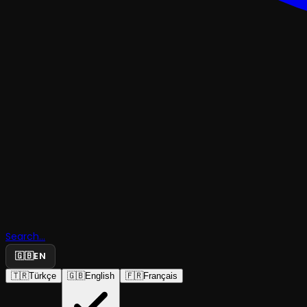
ÇOCUK & GENÇ
Search...
Çılgın Pro
🇬🇧
EN
🇹🇷
Türkçe
🇬🇧
English
🇫🇷
Français