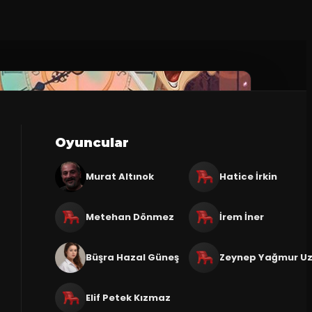
Oyuncular
Murat Altınok
Hatice İrkin
Metehan Dönmez
İrem İner
Büşra Hazal Güneş
Zeynep Yağmur U
Elif Petek Kızmaz