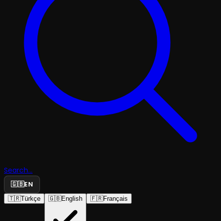
Search...
🇬🇧
EN
🇹🇷
Türkçe
🇬🇧
English
🇫🇷
Français