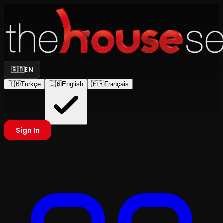
🇬🇧
EN
🇹🇷
Türkçe
🇬🇧
English
🇫🇷
Français
Sign In