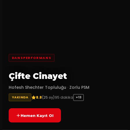
DANSPERFORMANS
Çifte Cinayet
Hofesh Shechter Topluluğu
·
Zorlu PSM
8.8
95
dakika
(
25
oy)
YAKINDA
+13
Hemen Kayıt Ol