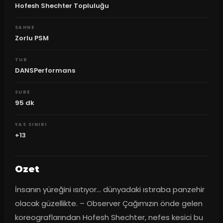
Hofesh Shechter Topluluğu
SAHNE
Zorlu PSM
TUR
DANSPerformans
SURE
95
dk
YAS SINIRI
+13
Ozet
İnsanın yüreğini ısıtıyor… dünyadaki ıstıraba panzehir 
olacak güzellikte. – Observer Çağımızın önde gelen 
koreograflarından Hofesh Shechter, nefes kesici bu 