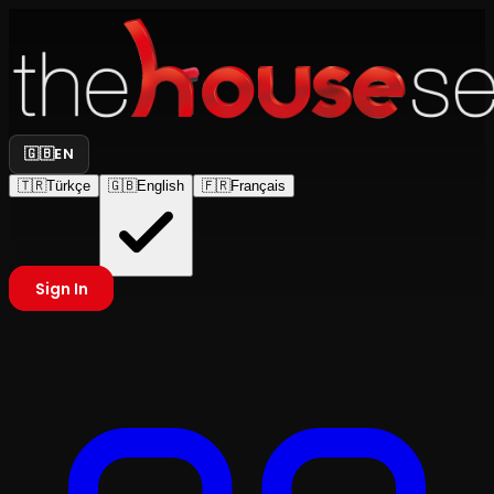
🇬🇧
EN
🇹🇷
Türkçe
🇬🇧
English
🇫🇷
Français
Sign In