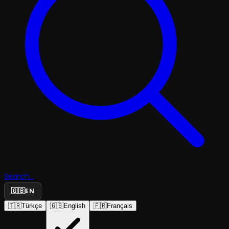
Search...
🇬🇧
EN
🇹🇷
Türkçe
🇬🇧
English
🇫🇷
Français