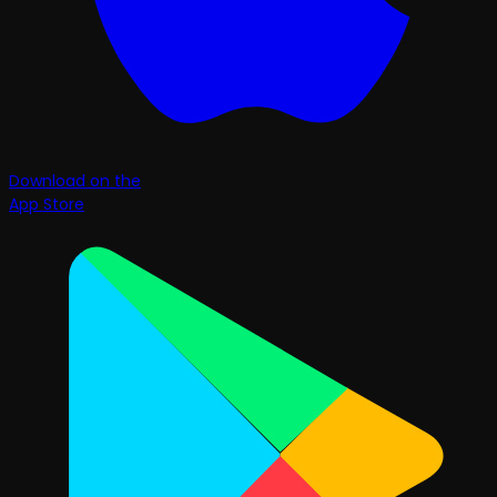
Download on the
App Store