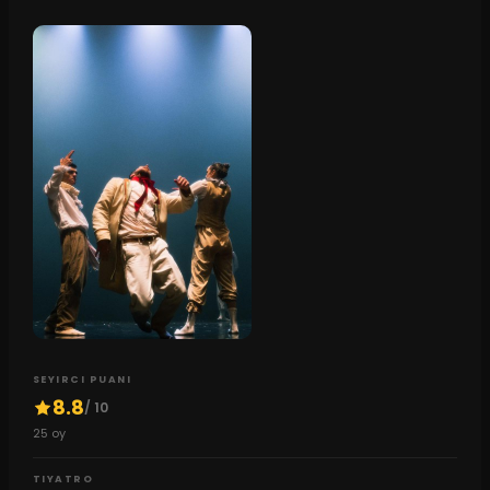
SEYIRCI PUANI
8.8
/ 10
25
oy
TIYATRO