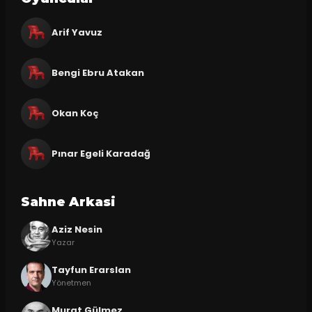
Arif Yavuz
Bengi Ebru Atakan
Okan Koç
Pınar Egeli Karadağ
Sahne Arkasi
Aziz Nesin
Yazar
Tayfun Erarslan
Yönetmen
Murat Gülmez