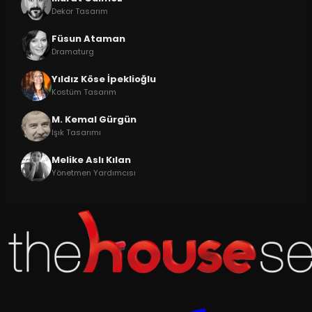
Dekor Tasarım
Füsun Ataman
Dramaturg
Yıldız Köse İpeklioğlu
Kostüm Tasarım
M. Kemal Gürgün
Işık Tasarımı
Melike Aslı Kılan
Yönetmen Yardımcısı