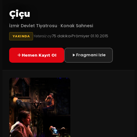
Çiçu
İzmir Devlet Tiyatrosu
·
Konak Sahnesi
75
dakika
Prömiyer
01.10.2015
Yetersiz oy
YAKINDA
Fragmani Izle
Hemen Kayıt Ol