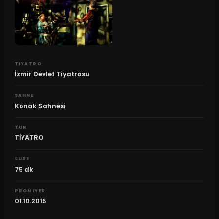
TIYATRO
İzmir Devlet Tiyatrosu
SAHNE
Konak Sahnesi
TUR
TİYATRO
SURE
75
dk
PROMIYER
01.10.2015