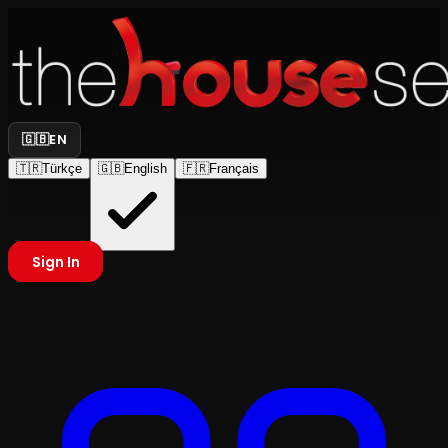
🇬🇧
EN
🇹🇷
Türkçe
🇬🇧
English
🇫🇷
Français
Sign In