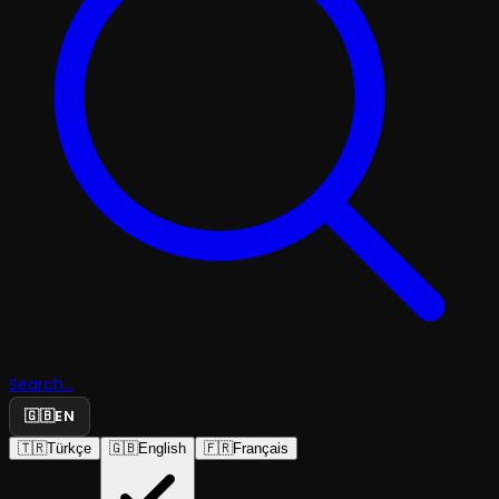
Search...
🇬🇧
EN
🇹🇷
Türkçe
🇬🇧
English
🇫🇷
Français