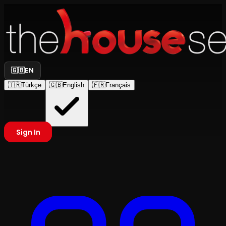
🇬🇧
EN
🇹🇷
Türkçe
🇬🇧
English
🇫🇷
Français
Sign In