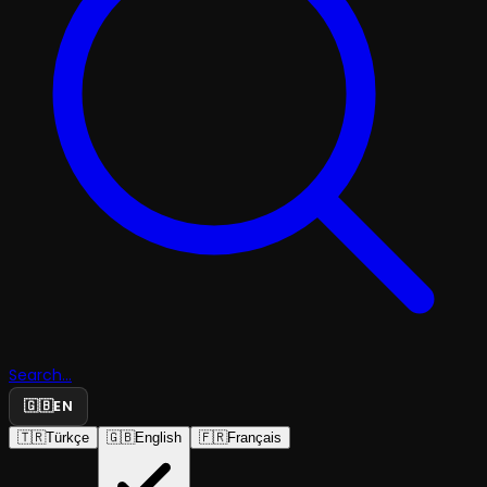
Search...
🇬🇧
EN
🇹🇷
Türkçe
🇬🇧
English
🇫🇷
Français