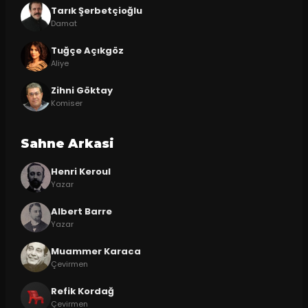
Tarık Şerbetçioğlu
Damat
Tuğçe Açıkgöz
Aliye
Zihni Göktay
Komiser
Sahne Arkasi
Henri Keroul
Yazar
Albert Barre
Yazar
Muammer Karaca
Çevirmen
Refik Kordağ
Çevirmen