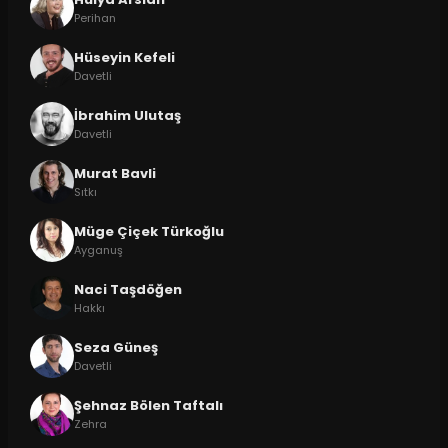
Perihan
Hüseyin Kefeli
Davetli
İbrahim Ulutaş
Davetli
Murat Bavli
Sıtkı
Müge Çiçek Türkoğlu
Ayganuş
Naci Taşdöğen
Hakkı
Seza Güneş
Davetli
Şehnaz Bölen Taftalı
Zehra