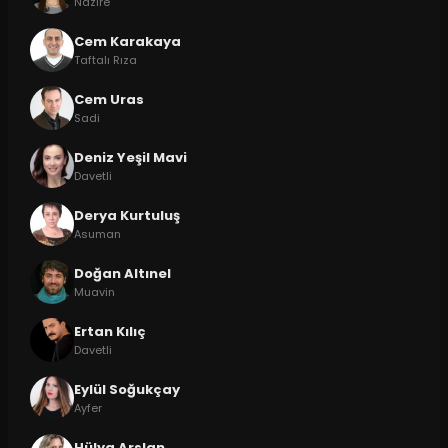
Nazire
Cem Karakaya
Taftalı Rıza
Cem Uras
Sadi
Deniz Yeşil Mavi
Davetli
Derya Kurtuluş
Asuman
Doğan Altınel
Muavin
Ertan Kılıç
Davetli
Eylül Soğukçay
Ayfer
Hülya Arslan