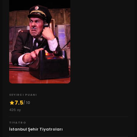
SEYIRCI PUANI
7.5
/ 10
426
oy
TIYATRO
İstanbul Şehir Tiyatroları