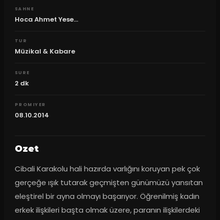
SAHNE
Hoca Ahmet Yese...
TUR
Müzikal & Kabare
SURE
2
dk
PROMIYER
08.10.2014
Ozet
Cibali Karakolu hali hazırda varlığını koruyan pek çok 
gerçeğe ışık tutarak geçmişten günümüzü yansıtan 
eleştirel bir ayna olmayı başarıyor. Öğrenilmiş kadın 
erkek ilişkileri başta olmak üzere, paranın ilişkilerdeki 