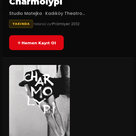
Charmolypi
Studio Matejka
·
Kadıköy Theatro...
Prömiyer
2012
Yetersiz oy
YAKINDA
Hemen Kayıt Ol