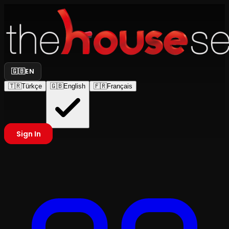
🇬🇧
EN
🇹🇷
Türkçe
🇬🇧
English
🇫🇷
Français
Sign In