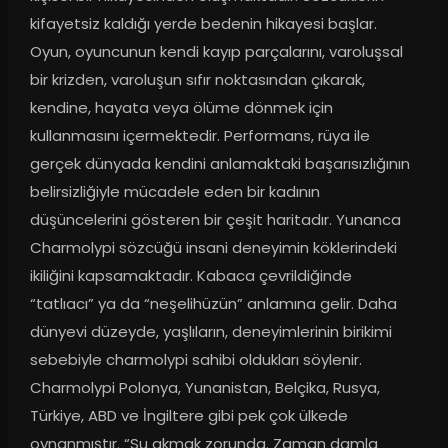
kifayetsiz kaldığı yerde bedenin hikayesi başlar. 
Oyun, oyuncunun kendi kayıp parçalarını, varoluşsal 
bir krizden, varoluşun sıfır noktasından çıkarak, 
kendine, hayata veya ölüme dönmek için 
kullanmasını içermektedir. Performans, rüya ile 
gerçek dünyada kendini anlamaktaki başarısızlığının 
belirsizliğiyle mücadele eden bir kadının 
düşüncelerini gösteren bir çeşit haritadır. Yunanca 
Charmolypi sözcüğü insani deneyimin köklerindeki 
ikiliğini kapsamaktadır. Kabaca çevrildiğinde 
“tatlıacı” ya da “neşelihüzün” anlamına gelir. Daha 
dünyevi düzeyde, yaşlıların, deneyimlerinin birikimi 
sebebiyle charmolypi sahibi oldukları söylenir. 
Charmolypi Polonya, Yunanistan, Belçika, Rusya, 
Türkiye, ABD ve İngiltere gibi pek çok ülkede 
oynanmıştır. “Su akmak zorunda. Zaman damla 