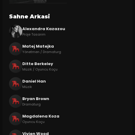
Sahne Arkasi
Alexandra Kazazou
Proje Tasarım
Matej Matejka
Yönetmen / Dramaturg
Ditte Berkeley
Müzik / Oyuncu Koçu
Daniel Han
Müzik
Bryan Brown
Dramaturg
Magdalena Koza
Oyuncu Koçu
Vivien Wood