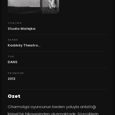
TIYATRO
Studio Matejka
SAHNE
Kadıköy Theatro...
TUR
DANS
PROMIYER
2012
Ozet
Charmolypi oyuncunun beden yoluyla anlattığı 
kişisel bir hikayesinden oluşmaktadır. Sözcüklerin 