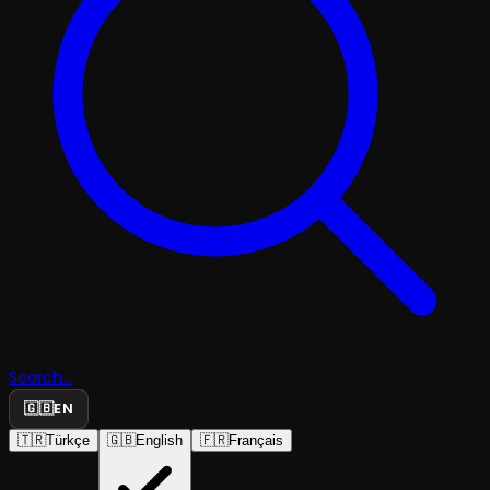
Search...
🇬🇧
EN
🇹🇷
Türkçe
🇬🇧
English
🇫🇷
Français