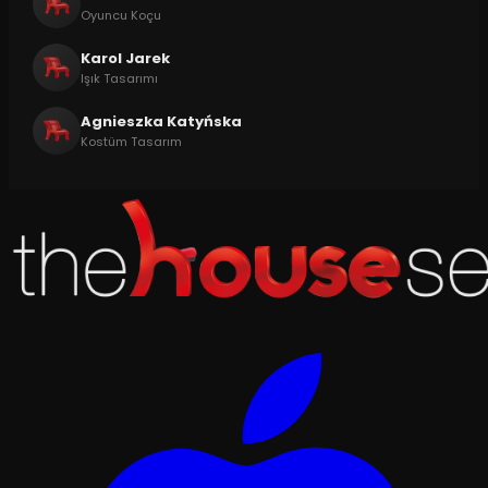
Oyuncu Koçu
Karol Jarek
Işık Tasarımı
Agnieszka Katyńska
Kostüm Tasarım