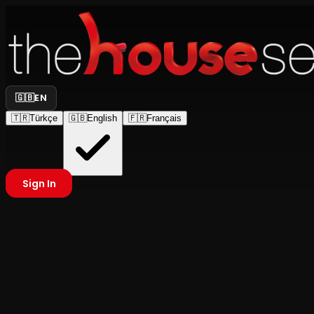
🇬🇧
EN
🇹🇷
Türkçe
🇬🇧
English
🇫🇷
Français
Sign In