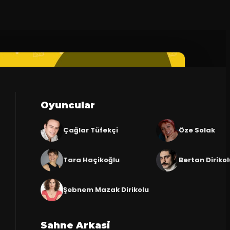
Oyuncular
Çağlar Tüfekçi
Öze Solak
Tara Haçikoğlu
Bertan Diriko
Şebnem Mazak Dirikolu
Sahne Arkasi