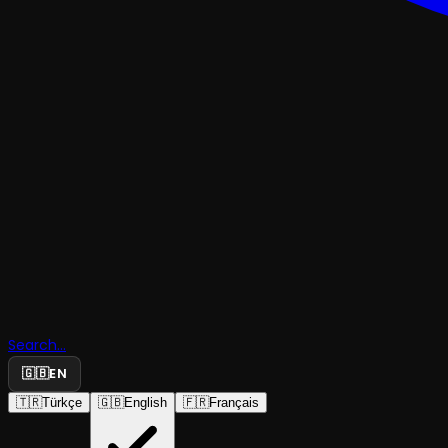
ÇOCUK & GENÇ
Cesur Fare
Search...
Cik-Cik
🇬🇧
EN
🇹🇷
Türkçe
🇬🇧
English
🇫🇷
Français