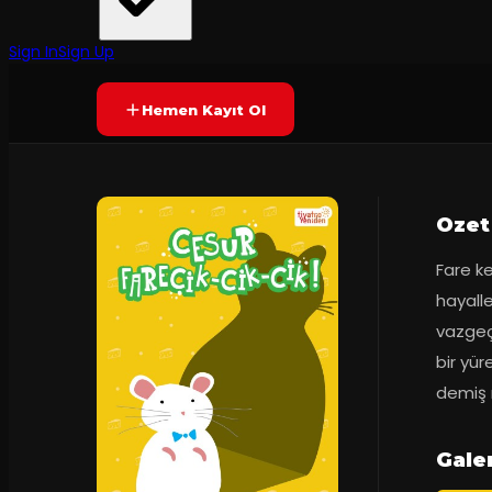
Tiyatro Yeniden
·
Sahne Dragos
50
dakika
Yetersiz oy
YAKINDA
+3
Sign In
Sign Up
Hemen Kayıt Ol
Ozet
Fare ke
hayall
vazgeç
bir yür
demiş 
Gale