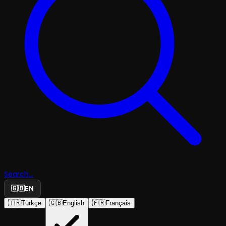
Search...
🇬🇧
EN
🇹🇷
Türkçe
🇬🇧
English
🇫🇷
Français