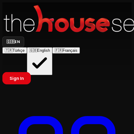
🇬🇧
EN
🇹🇷
Türkçe
🇬🇧
English
🇫🇷
Français
Sign In