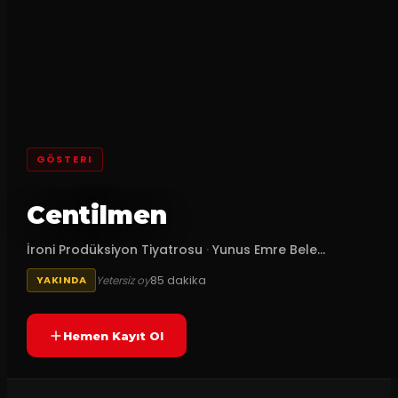
GÖSTERI
Centilmen
İroni Prodüksiyon Tiyatrosu
·
Yunus Emre Bele...
85
dakika
Yetersiz oy
YAKINDA
Hemen Kayıt Ol