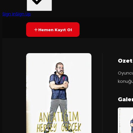
Yetersiz oy
YAKINDA
Sign In
Sign Up
Hemen Kayıt Ol
Ozet
Oyuncu
konuğu
Gale