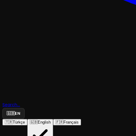
GÖSTERI
Cenk Acarl
Search...
🇬🇧
EN
Stand Up 
🇹🇷
Türkçe
🇬🇧
English
🇫🇷
Français