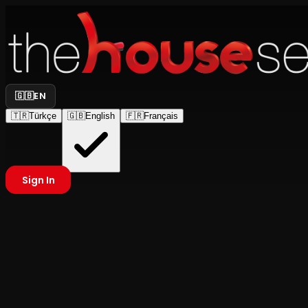
🇬🇧
EN
🇹🇷
Türkçe
🇬🇧
English
🇫🇷
Français
Sign In