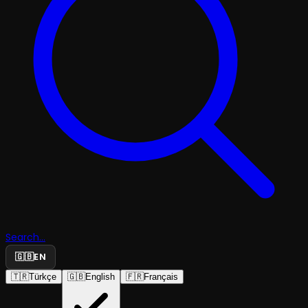
Search...
🇬🇧
EN
🇹🇷
Türkçe
🇬🇧
English
🇫🇷
Français