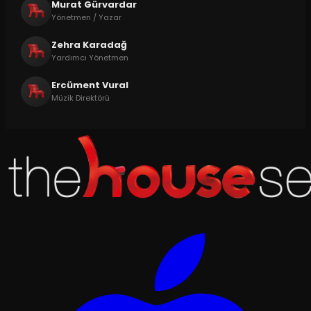
Murat Gürvardar
Yönetmen / Yazar
Zehra Karadağ
Yardımcı Yönetmen
Ercüment Vural
Müzik Direktörü