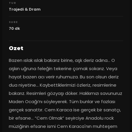
TUR
Trajedi & Dram
SURE
70
dk
Ozet
Bazen ıslak ıslak bakarız birine, aşk deriz adına... O 
aşkın uğruna feleğin tekerine çomak sokarız. Veya 
hayat bazen acı verir ruhumuza. Bu son olsun deriz 
dua niyetine... Kaybettiklerimizi özleriz, resimlerine 
bakarız. Resimleri gözyaşı döker. Hakkımızı savunuruz 
Maden Ocağı’nı söyleyerek. Tüm bunlar ve fazlası 
gerçek sanattır. Cem Karaca ise gerçek bir sanatçı, 
bir efsane... “Cem Olmak” seyirciye Anadolu rock 
müziğinin efsane ismi Cem Karaca'nın muhteşem 