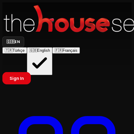
🇬🇧
EN
🇹🇷
Türkçe
🇬🇧
English
🇫🇷
Français
Sign In