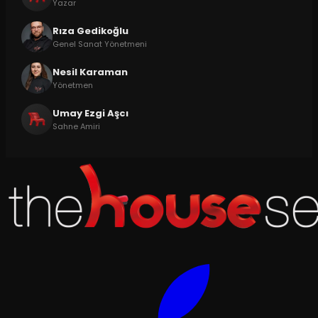
Yazar
Rıza Gedikoğlu
Genel Sanat Yönetmeni
Nesil Karaman
Yönetmen
Umay Ezgi Aşcı
Sahne Amiri