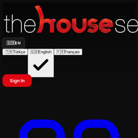
🇬🇧
EN
🇹🇷
Türkçe
🇬🇧
English
🇫🇷
Français
Sign In