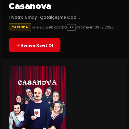
Casanova
Tiyatro Umay
·
Çatalçeşme Oda ...
90
dakika
Prömiyer
09.12.2023
Yetersiz oy
YAKINDA
+7
Hemen Kayıt Ol