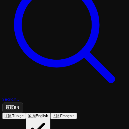
Search...
🇬🇧
EN
🇹🇷
Türkçe
🇬🇧
English
🇫🇷
Français