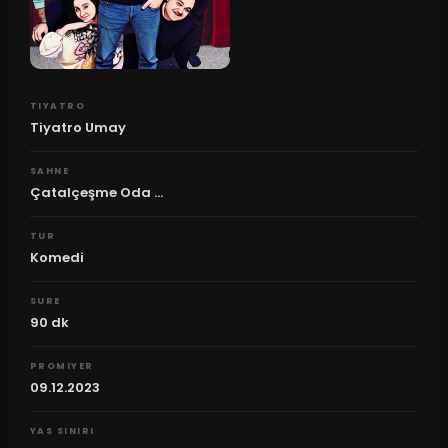
TIYATRO
Tiyatro Umay
SAHNE
Çatalçeşme Oda ...
TUR
Komedi
SURE
90
dk
PROMIYER
09.12.2023
YAS SINIRI