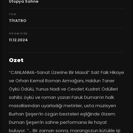
Ütopya Sahne
TUR
TİYATRO
PROMIYER
11.12.2024
Ozet
“CANLANMA-Sanat Üzerine Bir Masal” Sait Faik Hikaye 
ve Orhan Kemal Roman Armağanı, Haldun Taner 
Öykü Ödülü, Yunus Nadi ve Cevdet Kudret Ödülleri 
sahibi; öykü ve roman yazarı Faruk Duman’ın halk 
masallarından uyarladığı metinler, usta müzisyen 
Burhan Şeşen’in özgün besteleri eşliğinde Gizem 
Duman Şeşen’in sahne performansı ile hayat 
buluyor. “… Bir zaman sonra, marangozun kütükle işi 