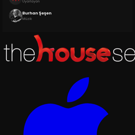
Uyarlayan
Burhan Şeşen
Müzik