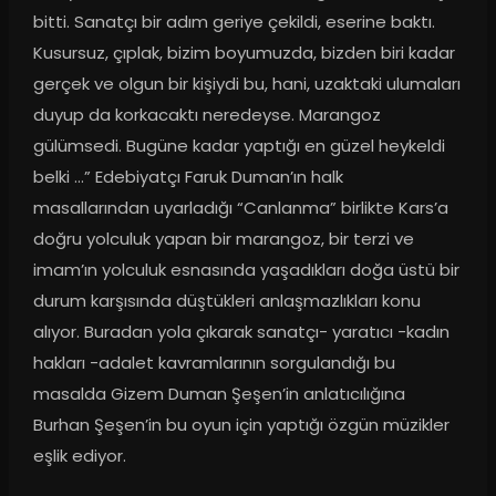
bitti. Sanatçı bir adım geriye çekildi, eserine baktı. 
Kusursuz, çıplak, bizim boyumuzda, bizden biri kadar 
gerçek ve olgun bir kişiydi bu, hani, uzaktaki ulumaları 
duyup da korkacaktı neredeyse. Marangoz 
gülümsedi. Bugüne kadar yaptığı en güzel heykeldi 
belki …” Edebiyatçı Faruk Duman’ın halk 
masallarından uyarladığı “Canlanma” birlikte Kars’a 
doğru yolculuk yapan bir marangoz, bir terzi ve 
imam’ın yolculuk esnasında yaşadıkları doğa üstü bir 
durum karşısında düştükleri anlaşmazlıkları konu 
alıyor. Buradan yola çıkarak sanatçı- yaratıcı -kadın 
hakları -adalet kavramlarının sorgulandığı bu 
masalda Gizem Duman Şeşen’in anlatıcılığına 
Burhan Şeşen’in bu oyun için yaptığı özgün müzikler 
eşlik ediyor.