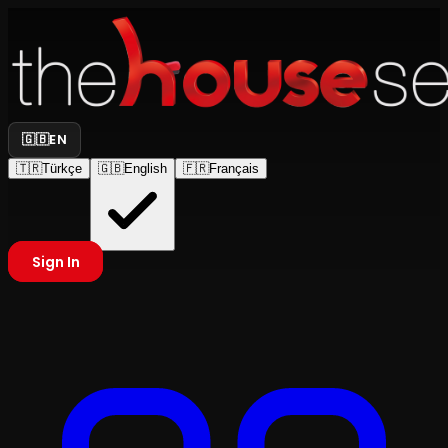
🇬🇧
EN
🇹🇷
Türkçe
🇬🇧
English
🇫🇷
Français
Sign In