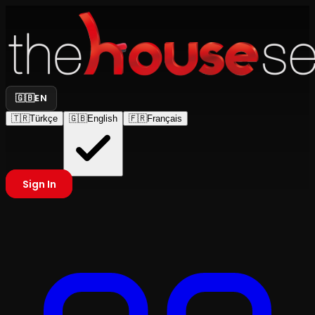
🇬🇧
EN
🇹🇷
Türkçe
🇬🇧
English
🇫🇷
Français
Sign In