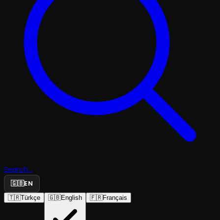
Search...
🇬🇧
EN
🇹🇷
Türkçe
🇬🇧
English
🇫🇷
Français