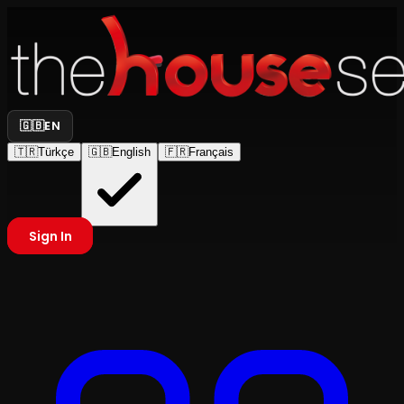
🇬🇧
EN
🇹🇷
Türkçe
🇬🇧
English
🇫🇷
Français
Sign In