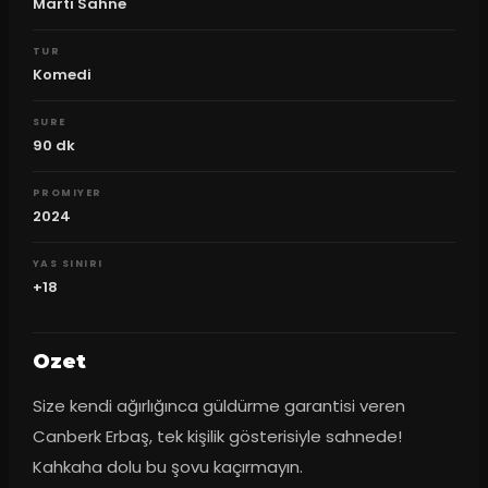
Martı Sahne
TUR
Komedi
SURE
90
dk
PROMIYER
2024
YAS SINIRI
+18
Ozet
Size kendi ağırlığınca güldürme garantisi veren 
Canberk Erbaş, tek kişilik gösterisiyle sahnede! 
Kahkaha dolu bu şovu kaçırmayın.