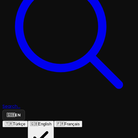
Search...
🇬🇧
EN
🇹🇷
Türkçe
🇬🇧
English
🇫🇷
Français