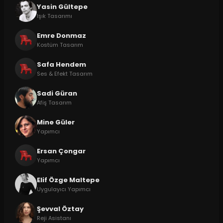
Yasin Gültepe
Işık Tasarımı
Emre Donmaz
Kostüm Tasarım
Safa Hendem
Ses & Efekt Tasarım
Sadi Güran
Afiş Tasarım
Mine Güler
Yapımcı
Ersan Çongar
Yapımcı
Elif Özge Maltepe
Uygulayıcı Yapımcı
Şevval Öztay
Reji Asistanı