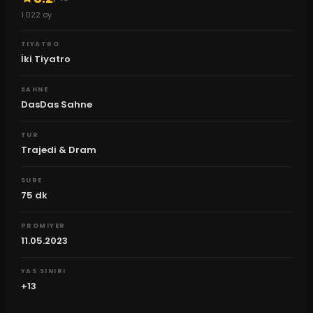
1.022
oy
TIYATRO
İki Tiyatro
SAHNE
DasDas Sahne
TUR
Trajedi & Dram
SURE
75
dk
PROMIYER
11.05.2023
YAS SINIRI
+13