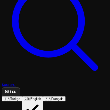
Search...
🇬🇧
EN
🇹🇷
Türkçe
🇬🇧
English
🇫🇷
Français