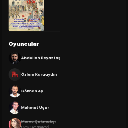
Oyuncular
Abdullah Beyaztaş
Özlem Karaaydın
Gökhan Ay
Mehmet Uçar
Merve Çakmakçı
(Artık Oynamıyor)