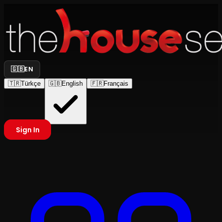
🇬🇧
EN
🇹🇷
Türkçe
🇬🇧
English
🇫🇷
Français
Sign In