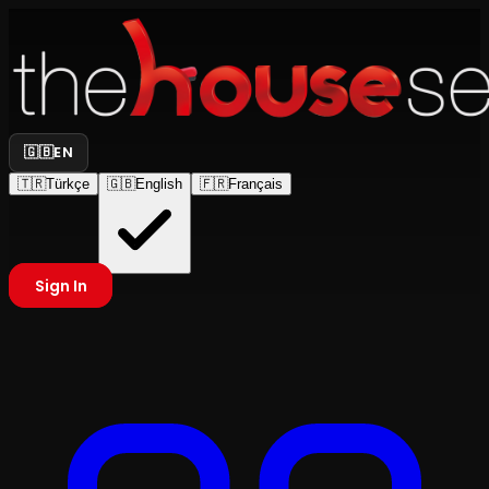
🇬🇧
EN
🇹🇷
Türkçe
🇬🇧
English
🇫🇷
Français
Sign In