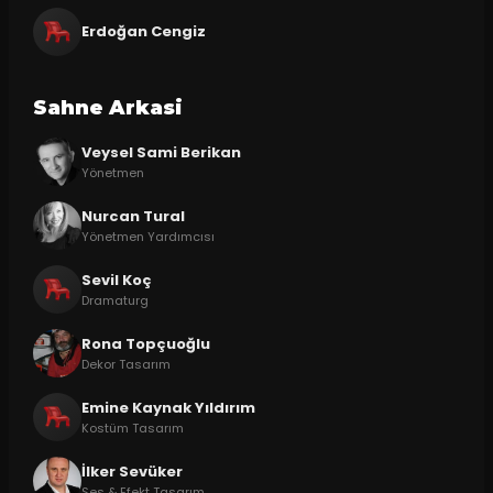
Erdoğan Cengiz
Sahne Arkasi
Veysel Sami Berikan
Yönetmen
Nurcan Tural
Yönetmen Yardımcısı
Sevil Koç
Dramaturg
Rona Topçuoğlu
Dekor Tasarım
Emine Kaynak Yıldırım
Kostüm Tasarım
İlker Sevüker
Ses & Efekt Tasarım