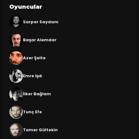
Oyuncular
Sarper Saydam
Başar Alemdar
Azer Şelte
Emre Işık
İlker Bağlam
Tunç Efe
Tamer Gültekin