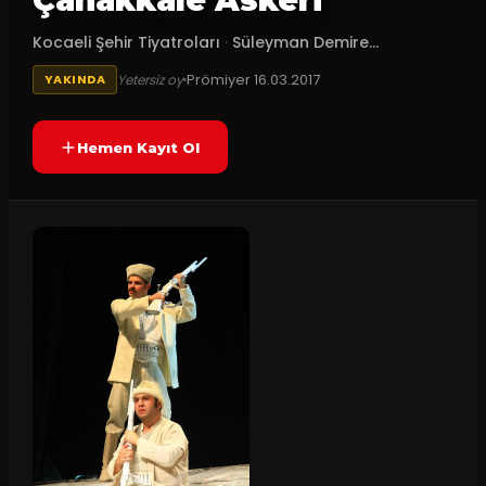
Çanakkale Askeri
Kocaeli Şehir Tiyatroları
·
Süleyman Demire...
Prömiyer
16.03.2017
Yetersiz oy
YAKINDA
Hemen Kayıt Ol