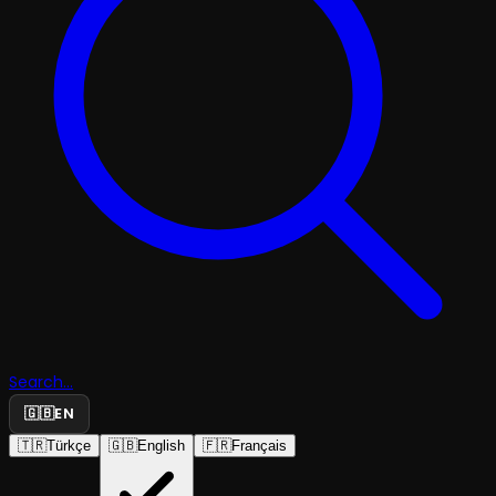
Search...
🇬🇧
EN
🇹🇷
Türkçe
🇬🇧
English
🇫🇷
Français