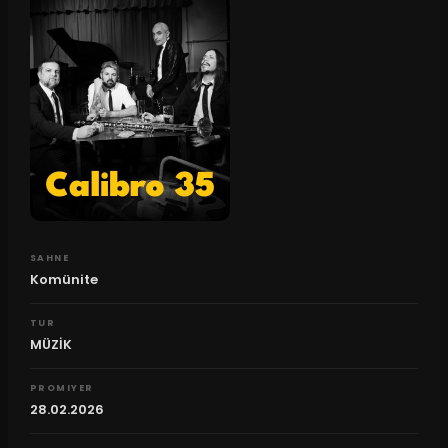
SAHNE
Komünite
TUR
MÜZİK
PROMIYER
28.02.2026