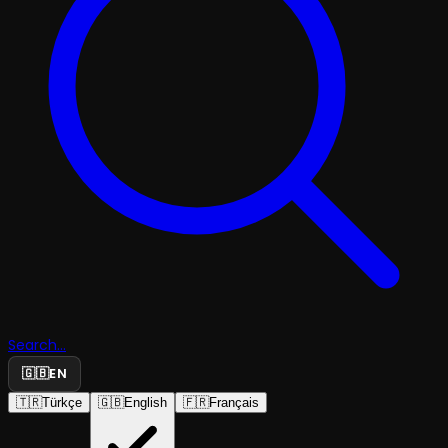
Search...
🇬🇧
EN
🇹🇷
Türkçe
🇬🇧
English
🇫🇷
Français