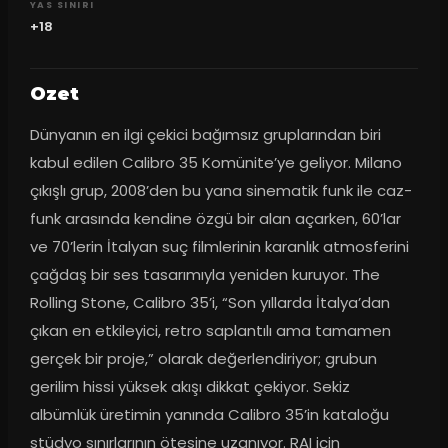
YAS SINIRI
+18
Ozet
Dünyanın en ilgi çekici bağımsız gruplarından biri 
kabul edilen Calibro 35 Komünite’ye geliyor. Milano 
çıkışlı grup, 2008’den bu yana sinematik funk ile caz-
funk arasında kendine özgü bir alan açarken, 60’lar 
ve 70’lerin İtalyan suç filmlerinin karanlık atmosferini 
çağdaş bir ses tasarımıyla yeniden kuruyor. The 
Rolling Stone, Calibro 35’i, “Son yıllarda İtalya’dan 
çıkan en etkileyici, retro saplantılı ama tamamen 
gerçek bir proje,” olarak değerlendiriyor; grubun 
gerilim hissi yüksek akışı dikkat çekiyor. Sekiz 
albümlük üretimin yanında Calibro 35’in kataloğu 
stüdyo sınırlarının ötesine uzanıyor. RAI için 