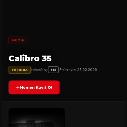
MÜZİK
Calibro 35
Prömiyer
28.02.2026
Yetersiz oy
YAKINDA
+18
Hemen Kayıt Ol