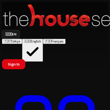
🇬🇧
EN
🇹🇷
Türkçe
🇬🇧
English
🇫🇷
Français
Sign In