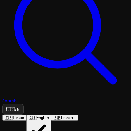
Search...
🇬🇧
EN
🇹🇷
Türkçe
🇬🇧
English
🇫🇷
Français