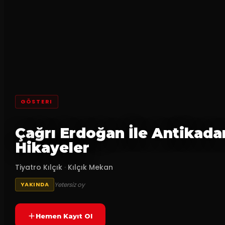
GÖSTERI
Çağrı Erdoğan İle Antikada
Hikayeler
Tiyatro Kılçık
·
Kılçık Mekan
Yetersiz oy
YAKINDA
Hemen Kayıt Ol