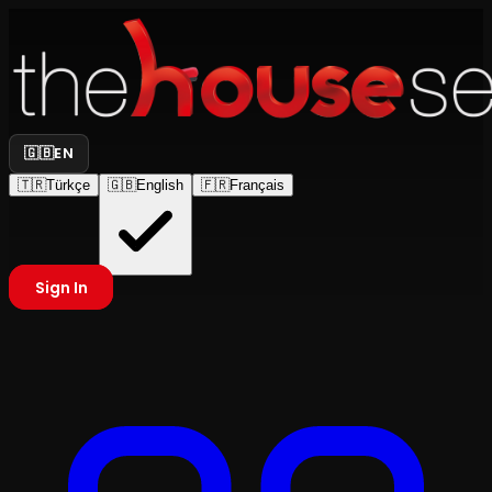
🇬🇧
EN
🇹🇷
Türkçe
🇬🇧
English
🇫🇷
Français
Sign In