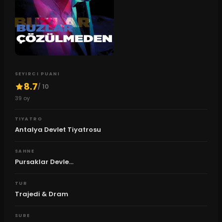
SEYIRCI PUANI
8.7
/ 10
39
oy
TIYATRO
Antalya Devlet Tiyatrosu
SAHNE
Pursaklar Devle...
TUR
Trajedi & Dram
SURE