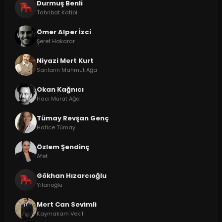
Durmuş Benli
Tahribat Katibi
Ömer Alper İzci
Şeref Hakarar
Niyazi Mert Kurt
Sarıların Mahmut Ağa
Okan Kağnıcı
Hacı Murat Ağa
Tümay Revşan Genç
Hatice Tümay
Özlem Şendinç
Afet
Gökhan Hızarcıoğlu
Yılanoğlu
Mert Can Sevimli
Kaymakam Vekili