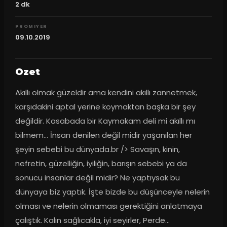
2
dk
PROMIYER
09.10.2019
Ozet
Akıllı olmak güzeldir ama kendini akıllı zannetmek, 
karşıdakini aptal yerine koymaktan başka bir şey 
değildir. Kasabada bir Kaymakam deli mi akıllı mı 
bilmem… İnsan denilen değil midir yaşanılan her 
şeyin sebebi bu dünyada.br /> Savaşın, kinin, 
nefretin, güzelliğin, iyiliğin, barışın sebebi ya da 
sonucu insanlar değil midir? Ne yaptıysak bu 
dünyaya biz yaptık. İşte bizde bu düşünceyle nelerin 
olması ve nelerin olmaması gerektiğini anlatmaya 
çalıştık. Kalın sağlıcakla, iyi seyirler, Perde…