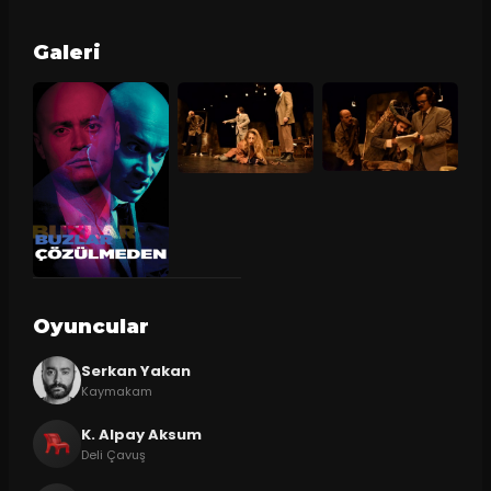
Galeri
Oyuncular
Serkan Yakan
Kaymakam
K. Alpay Aksum
Deli Çavuş