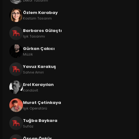
Dekor Tasarım
Özlem Karabay
Kostüm Tasarım
Barbaros Gülaçtı
Işık Tasarımı
Gürkan Çakıcı
Müzik
Yavuz Karakuş
Sahne Amiri
Erol Karayılan
Kondüvit
Murat Çetinkaya
Işık Operatörü
Tuğba Baykara
Suflöz
Özcan Önkür