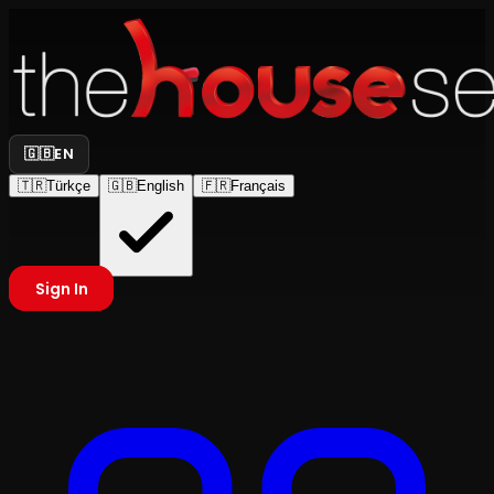
🇬🇧
EN
🇹🇷
Türkçe
🇬🇧
English
🇫🇷
Français
Sign In