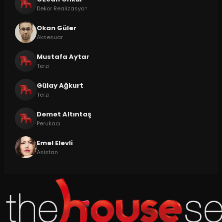
Dekor Realizasyon
Okan Güler
Aksesuar
Mustafa Aytar
Terzi
Gülay Ağkurt
Terzi
Demet Altıntaş
Perukacı
Emel Elevli
Asistan