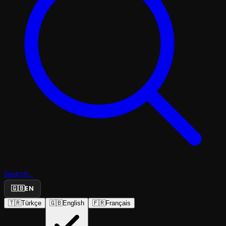
Search...
🇬🇧
EN
🇹🇷
Türkçe
🇬🇧
English
🇫🇷
Français