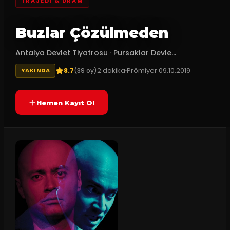
TRAJEDI & DRAM
Buzlar Çözülmeden
Antalya Devlet Tiyatrosu
·
Pursaklar Devle...
8.7
2
dakika
Prömiyer
09.10.2019
(
39
oy)
YAKINDA
Hemen Kayıt Ol