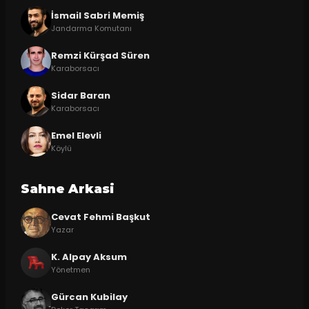
İsmail Sabri Memiş
Jandarma Komutanı
Remzi Kürşad Süren
Karaborsacı
Sidar Baran
Karaborsacı
Emel Elevli
Köylü
Sahne Arkasi
Cevat Fehmi Başkut
Yazar
K. Alpay Aksum
Yönetmen
Gürcan Kubilay