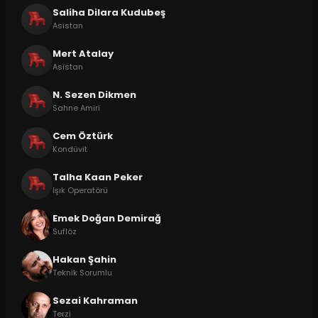
Saliha Dilara Kudubeş
Asistan
Mert Atalay
Asistan
N. Sezen Dikmen
Sahne Amiri
Cem Öztürk
Kondüvit
Talha Kaan Peker
Işık Operatörü
Emek Doğan Demirağ
Suflöz
Hakan Şahin
Teknik Sorumlu
Sezai Kahraman
Terzi