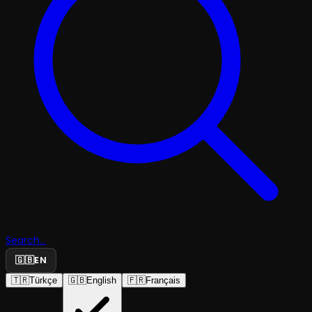
Search...
🇬🇧
EN
🇹🇷
Türkçe
🇬🇧
English
🇫🇷
Français