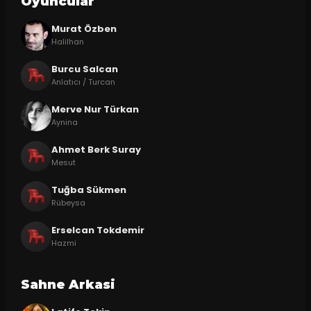
Oyuncular
Murat Özben
Halilhan
Burcu Salcan
Anlatıcı / Turcan
Merve Nur Türkan
Aynina
Ahmet Berk Suray
Mesut
Tuğba Sükmen
Rübeysa
Erselcan Tokdemir
Hazmi
Sahne Arkasi