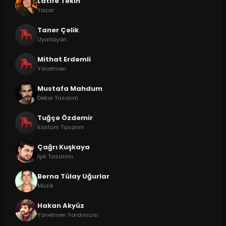
Latife Tekin
Yazar
Taner Çelik
Uyarlayan
Mithat Erdemli
Yönetmen
Mustafa Mahdum
Dekor Tasarım
Tuğçe Özdemir
Kostüm Tasarım
Çağrı Kuşkaya
Işık Tasarımı
Berna Tülay Uğurlar
Müzik
Hakan Akyüz
Yönetmen Yardımcısı