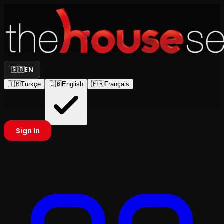
🇬🇧
EN
🇹🇷
Türkçe
🇬🇧
English
🇫🇷
Français
Sign In