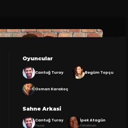
Oyuncular
Cantuğ Turay
Begüm Topçu
Osman Karakoç
Sahne Arkasi
Cantuğ Turay
İpek Atagün
Yazar
Yönetmen