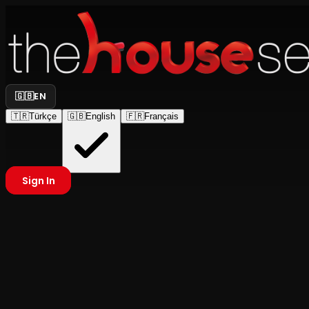
🇬🇧
EN
🇹🇷
Türkçe
🇬🇧
English
🇫🇷
Français
Sign In