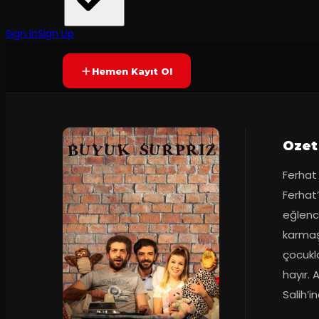
Tiyatro Kafe
·
Amasya Kültür M...
2
dakika
Prömiyer
27.03.2019
Yetersiz oy
YAKINDA
+7
Sign In
Sign Up
Hemen Kayıt Ol
Ozet
Ferhat v
Ferhat’
eğlenc
karmaşa
çocukla
hayır. 
Salih’i