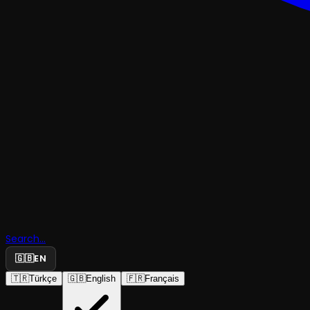
KOMEDI
Search...
Büyük Sür
🇬🇧
EN
🇹🇷
Türkçe
🇬🇧
English
🇫🇷
Français