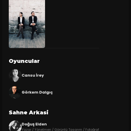
Oyuncular
Cansu İrey
Görkem Dalgıç
Sahne Arkasi
Doğuş Elden
Yazar / Yönetmen / Görüntü Tasarım / Fotoğraf