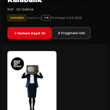
Raf
·
Gri Sahne
Prömiyer
11.04.2026
Yetersiz oy
YAKINDA
+16
Fragmani Izle
Hemen Kayıt Ol