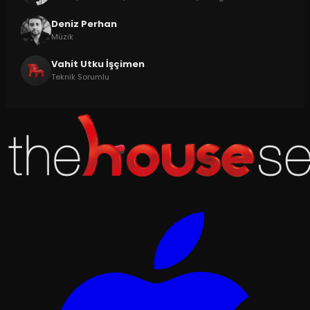
Deniz Perhan
Müzik
Vahit Utku İşçimen
Teknik Sorumlu