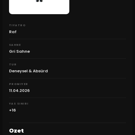
TIYATRO
Raf
SAHNE
Gri Sahne
TUR
Deneysel & Absürd
PROMIYER
11.04.2026
YAS SINIRI
+16
Ozet