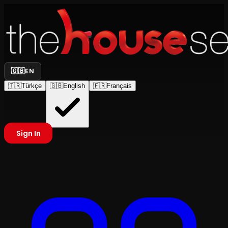
🇬🇧
EN
🇹🇷
Türkçe
🇬🇧
English
🇫🇷
Français
Sign In