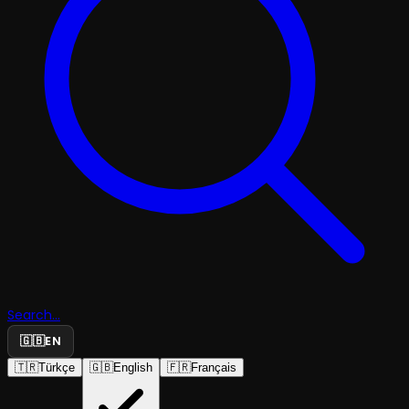
Search...
🇬🇧
EN
🇹🇷
Türkçe
🇬🇧
English
🇫🇷
Français