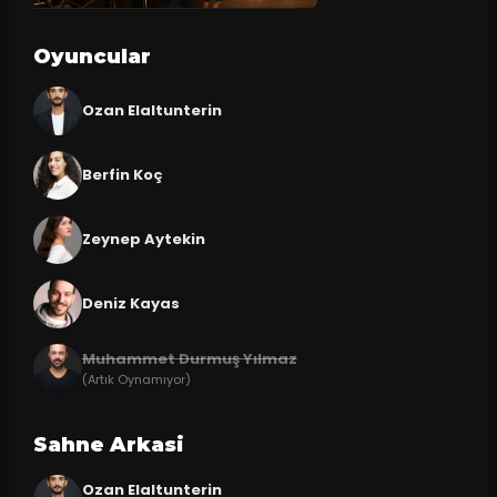
Oyuncular
Ozan Elaltunterin
Berfin Koç
Zeynep Aytekin
Deniz Kayas
Muhammet Durmuş Yılmaz
(Artık Oynamıyor)
Sahne Arkasi
Ozan Elaltunterin