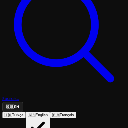
Search...
🇬🇧
EN
🇹🇷
Türkçe
🇬🇧
English
🇫🇷
Français