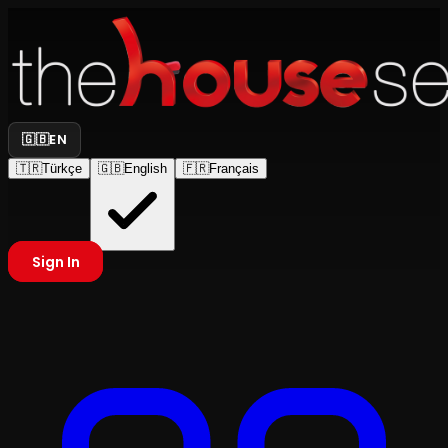
🇬🇧
EN
🇹🇷
Türkçe
🇬🇧
English
🇫🇷
Français
Sign In