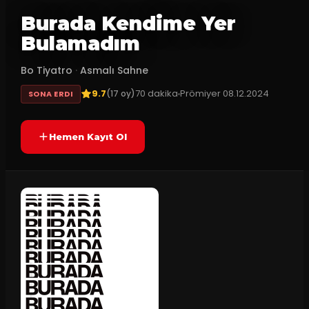
Burada Kendime Yer
Bulamadım
Bo Tiyatro
·
Asmalı Sahne
9.7
70
dakika
Prömiyer
08.12.2024
(
17
oy)
SONA ERDI
Hemen Kayıt Ol