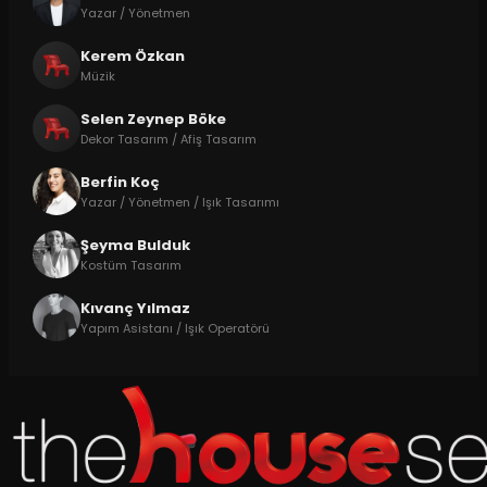
Yazar / Yönetmen
Kerem Özkan
Müzik
Selen Zeynep Böke
Dekor Tasarım / Afiş Tasarım
Berfin Koç
Yazar / Yönetmen / Işık Tasarımı
Şeyma Bulduk
Kostüm Tasarım
Kıvanç Yılmaz
Yapım Asistanı / Işık Operatörü