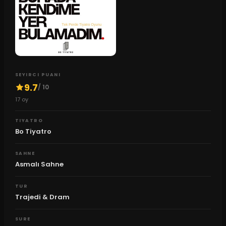
SEYIRCI PUANI
9.7
/ 10
17
oy
TIYATRO
Bo Tiyatro
SAHNE
Asmalı Sahne
TUR
Trajedi & Dram
SURE