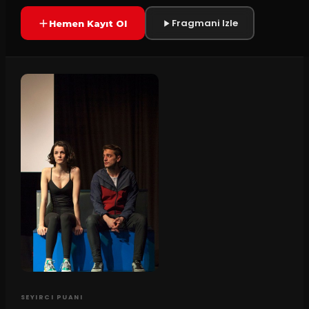
Fragmani Izle
Hemen Kayıt Ol
SEYIRCI PUANI