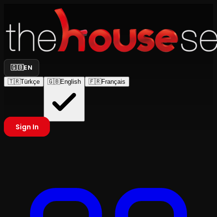
🇬🇧
EN
🇹🇷
Türkçe
🇬🇧
English
🇫🇷
Français
Sign In