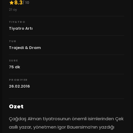
8.3
/ 10
21
oy
TIYATRO
Tiyatro Artı
TUR
Trajedi & Dram
SURE
75
dk
PROMIYER
26.02.2016
Ozet
Çağdaş Alman tiyatrosunun önemli isimlerinden Çek 
asıllı yazar, yönetmen Igor Bauersima’nın yazdığı 