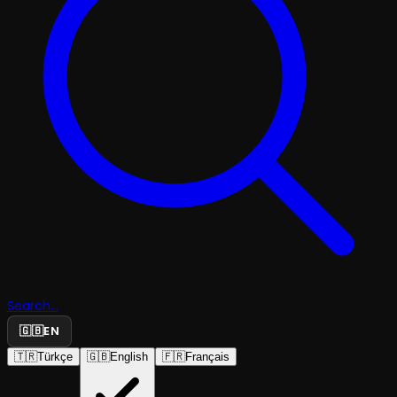
Search...
🇬🇧
EN
🇹🇷
Türkçe
🇬🇧
English
🇫🇷
Français