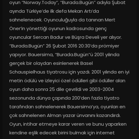
oyun ‘‘Norway.Today’’, ‘‘Burada.Bugün’’ adıyla Şubat 
ayında Türkiye’de ilk defa Mekan Artı’da 
sahnelenecek. Oyunculuğuyla da tanınan Mert 
Öner’in yönettiği oyunun kadrosunda genç 
oyuncular Sercan Badur ve Büşra Develi yer alıyor. 
“Burada.Bugün” 26 Şubat 2016 20:30’da prömiyer 
yapıyor. Bauersima, ‘‘Burada.Bugün’’ü 2001 yılında 
gerçek bir olaydan esinlenerek Basel 
Schauspielhaus tiyatrosu için yazdı. 2001 yılında en iyi 
metin ödülü ve izleyici özel ödülleri gibi ödüller alan 
oyun daha sonra 25 dile çevrildi ve 2003-2004 
sezonunda dünya çapında 200’den fazla tiyatro 
tarafından sahnelenerek Bauersima’ya, oyunları en 
çok sahnelenen Alman yazar ünvanını kazandırdı. 
Oyun, intihar etmeye karar veren ve bunu yaparken 
kendine eşlik edecek birini bulmak için internet 