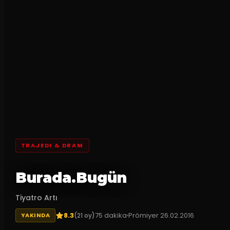
TRAJEDI & DRAM
Burada.Bugün
Tiyatro Artı
8.3
75
dakika
Prömiyer
26.02.2016
(
21
oy)
YAKINDA