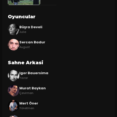
Oyuncular
Büşra Develi
Julie
Sercan Badur
August
Sahne Arkasi
Igor Bauersima
Yazar
Murat Baykan
Çevirmen
Mert Öner
Yönetmen