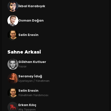
İkbal Karabıyık
Osman Doğan
Selin Eresin
Sahne Arkasi
Gökhan Kutluer
Yazar
Seranay İduğ
Uyarlayan / Yönetmen
Selin Eresin
Yönetmen Yardımcısı
Erkan Kılıç
Afiş Tasarım