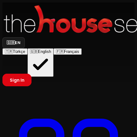
🇬🇧
EN
🇹🇷
Türkçe
🇬🇧
English
🇫🇷
Français
Sign In