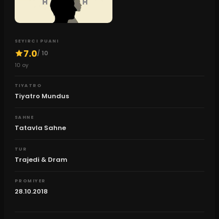
SEYIRCI PUANI
7.0
/ 10
10
oy
TIYATRO
Tiyatro Mundus
SAHNE
Tatavla Sahne
TUR
Trajedi & Dram
PROMIYER
28.10.2018