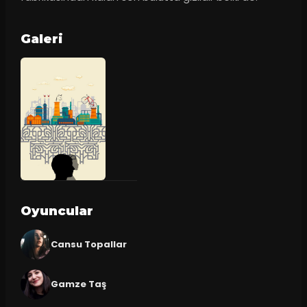
Galeri
Oyuncular
Cansu Topallar
Gamze Taş