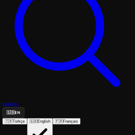
Search...
🇬🇧
EN
🇹🇷
Türkçe
🇬🇧
English
🇫🇷
Français