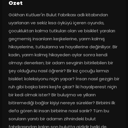
Ozet
Gökhan Kutluer'in Bulut Fabrikası adlı kitabından 
uyarlanan ve sekiz kısa öyküyü içeren oyunda, 
çocukluktan kalma tutkuları olan ve bisiklet yaraları 
geçmemiş insanların keşkelerine, yarım kalmış 
hikayelerine, tutkularına ve hayallerine değiniliyor. Bir 
kadın, yarım kalmış hikayeden aylar sonra kendi 
olmayı denerken; bir adam sevginin bitirilebilen bir 
şey olduğunu nasıl öğrenir? Bir kız çocuğu kırmızı 
bisiklet koleksiyonu niçin yapar? İnsan nasıl gezgin bir 
ruh gibi başka birini keşfe çıkar? İki hayalperest niçin 
bir kedi olmak ister? Bir buluşma ve yılların 
bitiremediği bağlar kişiyi nereye sürekler? Birbirini ilk 
defa gören iki insan birbirine nasıl sarılır? Tüm bu 
soruların yanıtı bir adamın zihnindeki bulut 
fabrikasından kalan son bulutta gizlidir belki de.