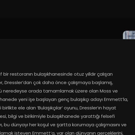
ıf bir restoranın bulaşıkhanesinde otuz yılldır çalışan 
er, Dressler’dan çok daha önce çalışmaya başlamış, 
 neredeyse orada tamamlamak üzere olan Moss ve 
khanede yeni işe başlayan genç bulaşıkçı adayı Emmett’la, 
i birlikte ele alan ‘Bulaşıkçılar’ oyunu, Dressler’ın hayat 
si, bilgi ve birikimiyle bulaşıkhanede yarattığı felsefi 
ı, bu dünyayı her koşul ve şartta korumaya çalışmasını ve 
tlamak isteyen Emmett’a, var olan dünyanın gerçeklerini, 