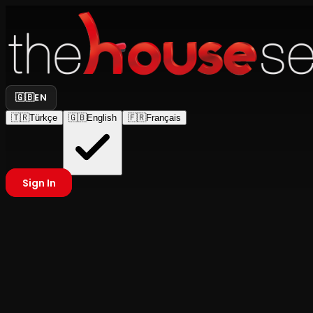
🇬🇧
EN
🇹🇷
Türkçe
🇬🇧
English
🇫🇷
Français
Sign In