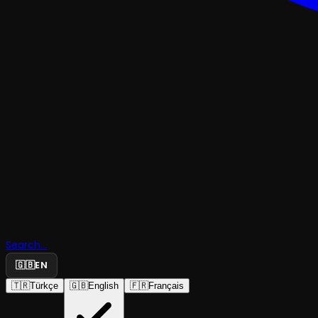
KOMEDI
Search...
Bulaşıkçıla
🇬🇧
EN
🇹🇷
Türkçe
🇬🇧
English
🇫🇷
Français