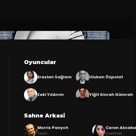
Oyuncular
Eraslan Sağlam
Ulukan Özpolat
Zeki Yıldırım
Yiğit Emrah Gümrah
Sahne Arkasi
Morris Panych
Ceren Aksaka
Yazar
Çevirmen