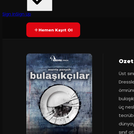
Tatavla Tiyatro
·
Tatavla Sahne
7.6
120
dakika
Prömiyer
20.09.2024
(
21
oy)
YAKINDA
Sign In
Sign Up
Hemen Kayıt Ol
Ozet
Üst sın
Dressl
ömrünü
bulaşı
üç nesl
tecrübe
dünyay
sınıf a