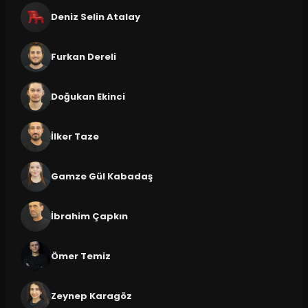
Deniz Selin Atalay
Furkan Dereli
Doğukan Ekinci
İlker Taze
Gamze Gül Kabadaş
İbrahim Çapkın
Ömer Temiz
Zeynep Karagöz