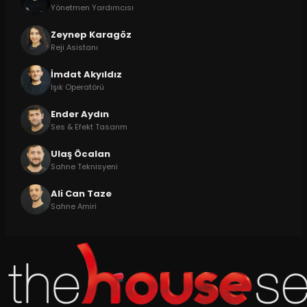
Yönetmen Yardımcısı
Zeynep Karagöz
Reji Asistanı
İmdat Akyıldız
Işık Operatörü
Ender Aydın
Ses & Efekt Tasarım
Ulaş Öcalan
Sahne Teknisyeni
Ali Can Taze
Sahne Amiri