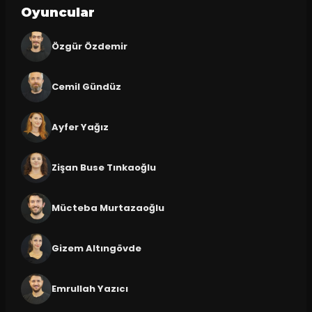
Oyuncular
Özgür Özdemir
Cemil Gündüz
Ayfer Yağız
Zişan Buse Tınkaoğlu
Mücteba Murtazaoğlu
Gizem Altıngövde
Emrullah Yazıcı