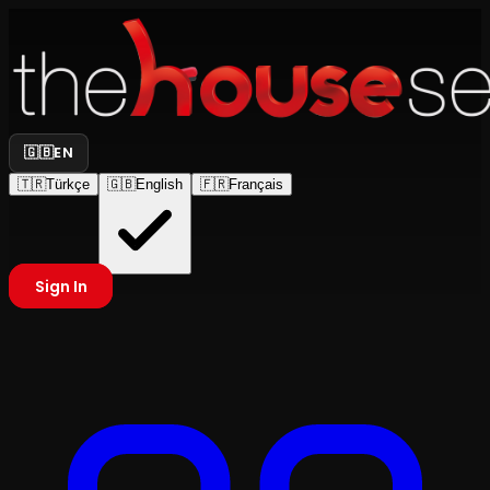
🇬🇧
EN
🇹🇷
Türkçe
🇬🇧
English
🇫🇷
Français
Sign In