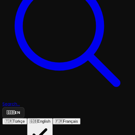
Search...
🇬🇧
EN
🇹🇷
Türkçe
🇬🇧
English
🇫🇷
Français