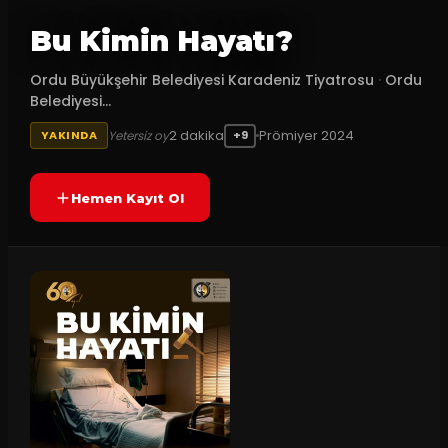
Bu Kimin Hayatı?
Ordu Büyükşehir Belediyesi Karadeniz Tiyatrosu
·
Ordu
Belediyesi...
2
dakika
Prömiyer
2024
Yetersiz oy
YAKINDA
+9
Hemen Kayıt Ol