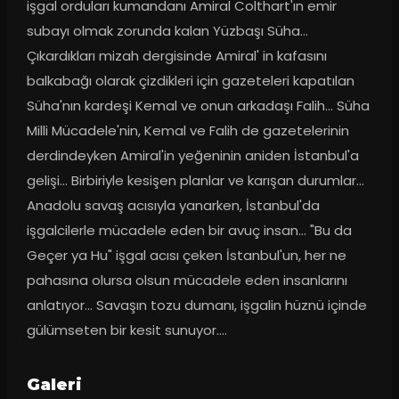
işgal orduları kumandanı Amiral Colthart'ın emir 
subayı olmak zorunda kalan Yüzbaşı Süha... 
Çıkardıkları mizah dergisinde Amiral' in kafasını 
balkabağı olarak çizdikleri için gazeteleri kapatılan 
Süha'nın kardeşi Kemal ve onun arkadaşı Falih... Süha 
Milli Mücadele'nin, Kemal ve Falih de gazetelerinin 
derdindeyken Amiral'in yeğeninin aniden İstanbul'a 
gelişi... Birbiriyle kesişen planlar ve karışan durumlar... 
Anadolu savaş acısıyla yanarken, İstanbul'da 
işgalcilerle mücadele eden bir avuç insan... "Bu da 
Geçer ya Hu" işgal acısı çeken İstanbul'un, her ne 
pahasına olursa olsun mücadele eden insanlarını 
anlatıyor… Savaşın tozu dumanı, işgalin hüznü içinde 
gülümseten bir kesit sunuyor….
Galeri