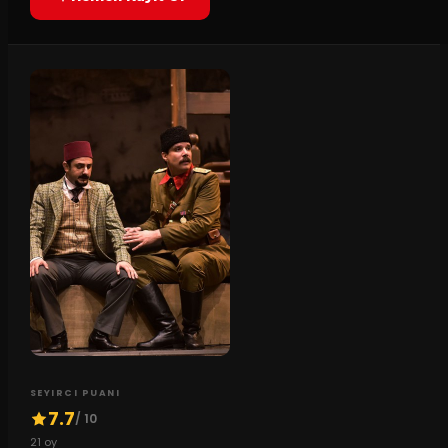
SEYIRCI PUANI
7.7
/ 10
21
oy