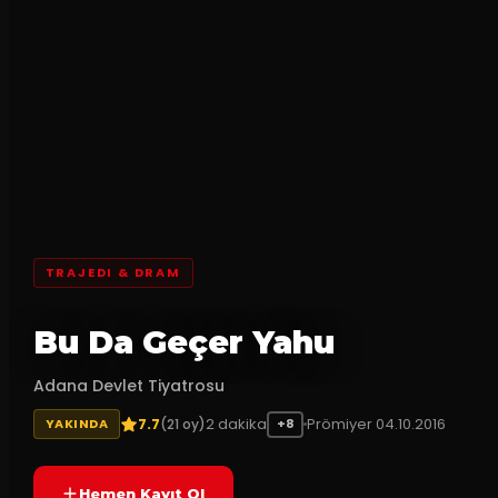
TRAJEDI & DRAM
Bu Da Geçer Yahu
Adana Devlet Tiyatrosu
7.7
2
dakika
Prömiyer
04.10.2016
(
21
oy)
YAKINDA
+8
Hemen Kayıt Ol