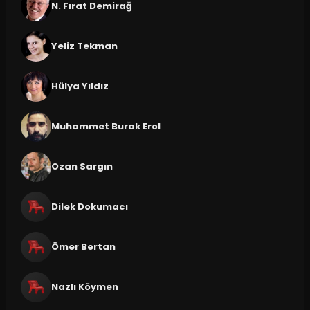
N. Fırat Demirağ
Yeliz Tekman
Hülya Yıldız
Muhammet Burak Erol
Ozan Sargın
Dilek Dokumacı
Ömer Bertan
Nazlı Köymen