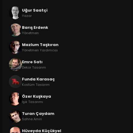
Uğur Saatçi
Yazar
Barış Erdenk
Yönetmen
Mazlum Taşkıran
Yönetmen Yardımcısı
Emre Satı
Dekor Tasarım
Funda Karasaç
Kostüm Tasarım
Özer Kuşkaya
Işık Tasarımı
Turan Çaydam
Sahne Amiri
Hüveyda Küçükyel