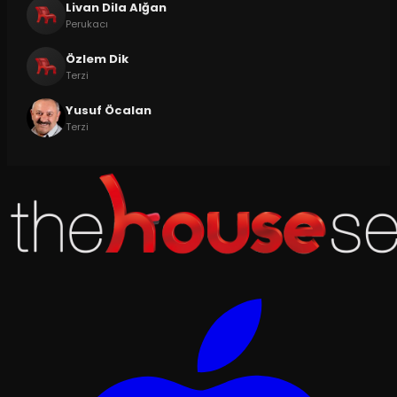
Livan Dila Alğan
Perukacı
Özlem Dik
Terzi
Yusuf Öcalan
Terzi