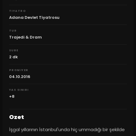
TIYATRO
Adana Devlet Tiyatrosu
TUR
Trajedi & Dram
SURE
2
dk
PROMIYER
04.10.2016
YAS SINIRI
+8
Ozet
İşgal yıllarının İstanbul'unda hiç ummadığı bir şekilde 