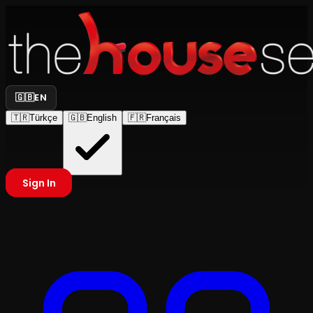
🇬🇧
EN
🇹🇷
Türkçe
🇬🇧
English
🇫🇷
Français
Sign In