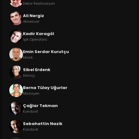
Dekor Realizasyon
Ali Nergiz
Aksesuar
Kadir Karagöl
Işık Operatörü
Emin Serdar Kurutçu
Müzik
Sibel Erdenk
Dansçı
Berna Tülay Uğurlar
Müzisyen
Çağlar Tekman
Kondüvit
Sebahattin Nazik
Kondüvit