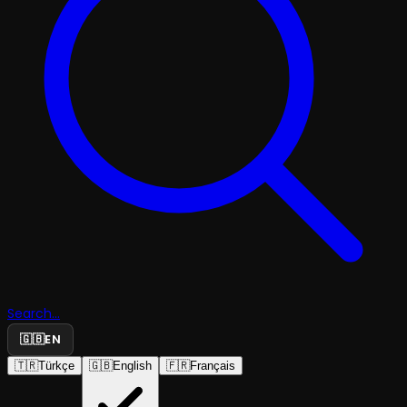
Search...
🇬🇧
EN
🇹🇷
Türkçe
🇬🇧
English
🇫🇷
Français