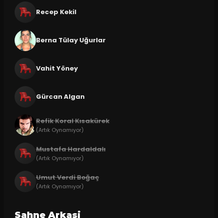
Recep Kekil
Berna Tülay Uğurlar
Vahit Yöney
Gürcan Algan
Refik Koral Kısakürek
(Artık Oynamıyor)
Mustafa Hardaldalı
(Artık Oynamıyor)
Umut Verdi Boğaç
(Artık Oynamıyor)
Sahne Arkasi