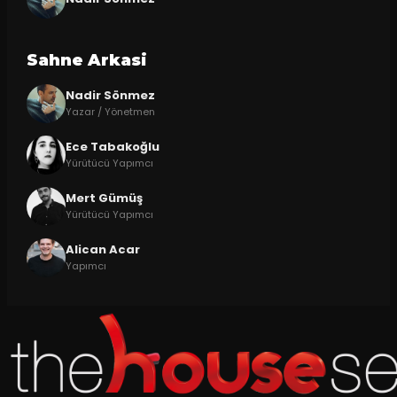
Sahne Arkasi
Nadir Sönmez
Yazar / Yönetmen
Ece Tabakoğlu
Yürütücü Yapımcı
Mert Gümüş
Yürütücü Yapımcı
Alican Acar
Yapımcı