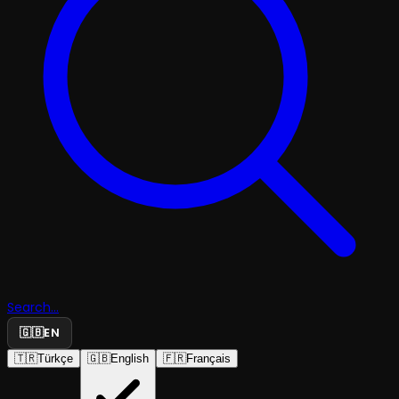
Search...
🇬🇧
EN
🇹🇷
Türkçe
🇬🇧
English
🇫🇷
Français