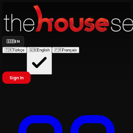
🇬🇧
EN
🇹🇷
Türkçe
🇬🇧
English
🇫🇷
Français
Sign In