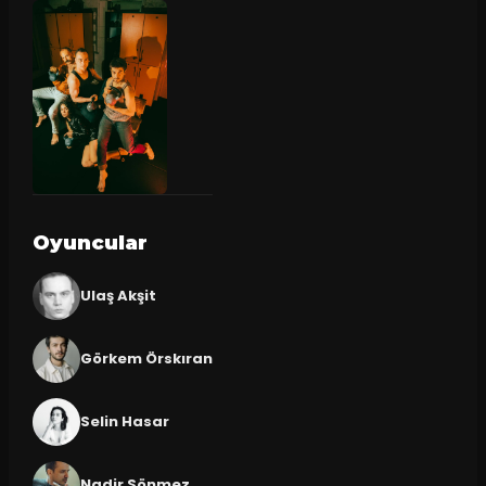
Oyuncular
Ulaş Akşit
Görkem Örskıran
Selin Hasar
Nadir Sönmez