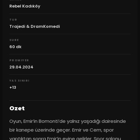
Rebel Kadıköy
TUR
Trajedi & DramKomedi
SURE
60
dk
PROMIYER
29.04.2024
YAS SINIRI
+13
Ozet
Oyun, Emir’in Bomonti’de yalnız yaşadığı dairesinde 
bir kanepe üzerinde geçer. Emir ve Cem, spor 
yaptıktan sonra Emir’in evine gelirler. Spor salonu 