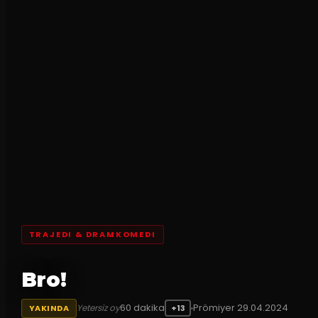
TRAJEDI & DRAMKOMEDI
Bro!
60
dakika
Prömiyer
29.04.2024
Yetersiz oy
YAKINDA
+13