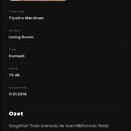
TIYATRO
Tiyatro Merdiven
SAHNE
Living Room
TUR
Komedi
SURE
70
dk
PROMIYER
11.01.2016
Ozet
Gogol’ün “Ivan Ivanovic ile Ivan Nikiforovic Nasıl 