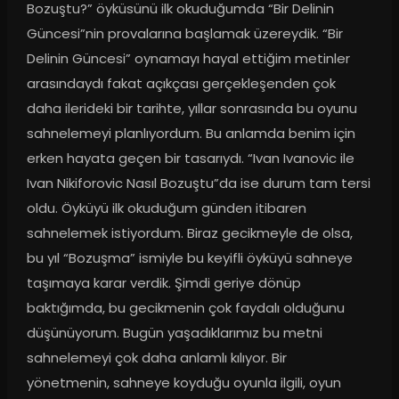
Bozuştu?” öyküsünü ilk okuduğumda “Bir Delinin 
Güncesi”nin provalarına başlamak üzereydik. “Bir 
Delinin Güncesi” oynamayı hayal ettiğim metinler 
arasındaydı fakat açıkçası gerçekleşenden çok 
daha ilerideki bir tarihte, yıllar sonrasında bu oyunu 
sahnelemeyi planlıyordum. Bu anlamda benim için 
erken hayata geçen bir tasarıydı. “Ivan Ivanovic ile 
Ivan Nikiforovic Nasıl Bozuştu”da ise durum tam tersi 
oldu. Öyküyü ilk okuduğum günden itibaren 
sahnelemek istiyordum. Biraz gecikmeyle de olsa, 
bu yıl “Bozuşma” ismiyle bu keyifli öyküyü sahneye 
taşımaya karar verdik. Şimdi geriye dönüp 
baktığımda, bu gecikmenin çok faydalı olduğunu 
düşünüyorum. Bugün yaşadıklarımız bu metni 
sahnelemeyi çok daha anlamlı kılıyor. Bir 
yönetmenin, sahneye koyduğu oyunla ilgili, oyun 