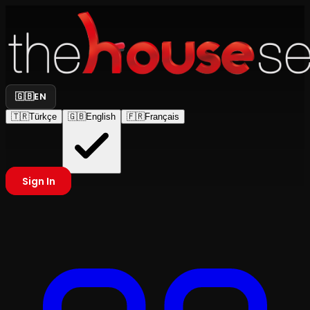
🇬🇧
EN
🇹🇷
Türkçe
🇬🇧
English
🇫🇷
Français
Sign In