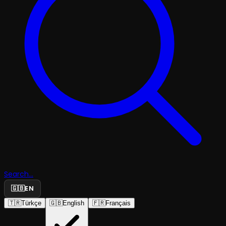
Search...
🇬🇧
EN
🇹🇷
Türkçe
🇬🇧
English
🇫🇷
Français