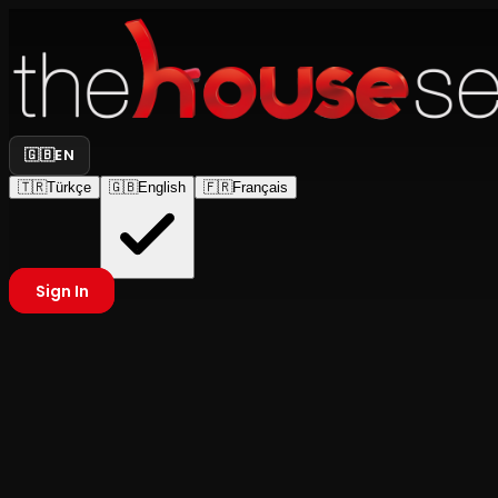
🇬🇧
EN
🇹🇷
Türkçe
🇬🇧
English
🇫🇷
Français
Sign In