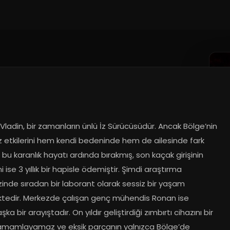
...
Vladin, bir zamanların ünlü İz Sürücüsüdür. Ancak Bölge’nin 
z etkilerini hem kendi bedeninde hem de ailesinde fark 
bu karanlık hayatı ardında bırakmış, son kaçak girişinin 
i ise 3 yıllık bir hapisle ödemiştir. Şimdi araştırma 
inde sıradan bir laborant olarak sessiz bir yaşam 
tedir. Merkezde çalışan genç mühendis Ronan ise 
a bir arayıştadır. On yıldır geliştirdiği zımbırtı cihazını bir 
tamamlayamaz ve eksik parçanın yalnızca Bölge’de 