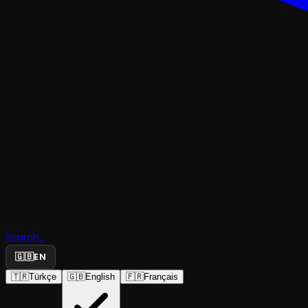
DENEYSEL & ABSÜRDTRAJEDI & DRAM
Search...
Bölge
🇬🇧
EN
🇹🇷
Türkçe
🇬🇧
English
🇫🇷
Français