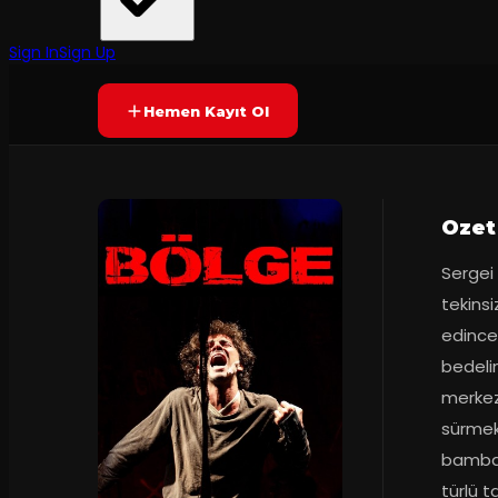
Tiyatro Oyun KutusuGirift Tiyatro
·
Tiyatro Oyun Ku
8.6
65
dakika
Prömiyer
08.11.2025
(
14
oy)
YAKINDA
Sign In
Sign Up
Hemen Kayıt Ol
Ozet
Sergei 
tekinsi
edince 
bedelin
merkez
sürmek
bambaşk
türlü 