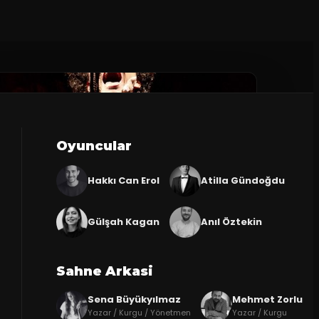
Oyuncular
Hakkı Can Erol
Atilla Gündoğdu
Gülşah Kagan
Anıl Öztekin
Sahne Arkasi
Sena Büyükyılmaz
Mehmet Zorlu
Yazar / Kurgu / Yönetmen
Yazar / Kurgu