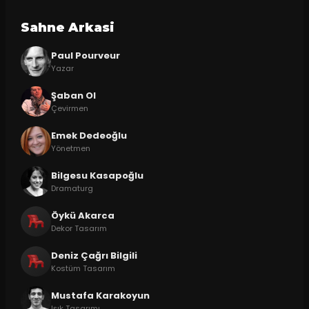
Sahne Arkasi
Paul Pourveur
Yazar
Şaban Ol
Çevirmen
Emek Dedeoğlu
Yönetmen
Bilgesu Kasapoğlu
Dramaturg
Öykü Akarca
Dekor Tasarım
Deniz Çağrı Bilgili
Kostüm Tasarım
Mustafa Karakoyun
Işık Tasarımı