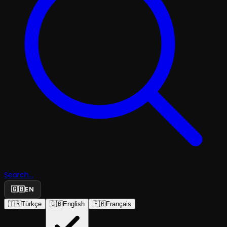
Search...
🇬🇧
EN
🇹🇷
Türkçe
🇬🇧
English
🇫🇷
Français