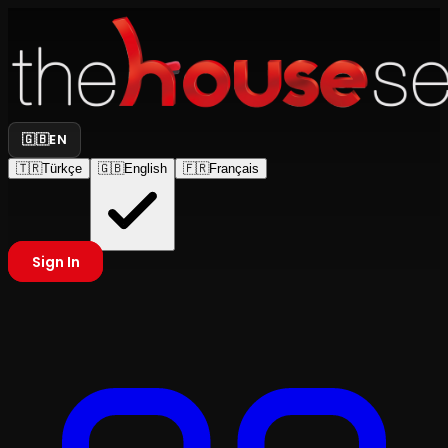
🇬🇧
EN
🇹🇷
Türkçe
🇬🇧
English
🇫🇷
Français
Sign In