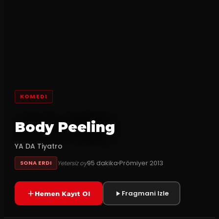
KOMEDI
Body Peeling
YA DA Tiyatro
95
dakika
Prömiyer
2013
Yetersiz oy
SONA ERDI
Fragmani Izle
Hemen Kayıt Ol