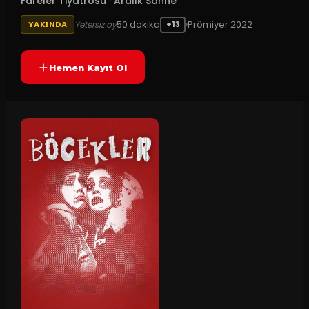
Fareler Tiyatrosu
·
Aralık Sahne
50
dakika
Prömiyer
2022
Yetersiz oy
YAKINDA
+13
Hemen Kayıt Ol