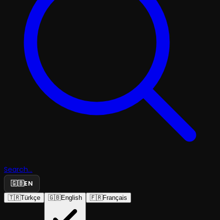
Search...
🇬🇧
EN
🇹🇷
Türkçe
🇬🇧
English
🇫🇷
Français