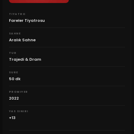
TIYATRO
Fareler Tiyatrosu
SAHNE
Aralık Sahne
TUR
Trajedi & Dram
SURE
50
dk
PROMIYER
2022
YAS SINIRI
+13