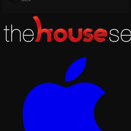
Müzik