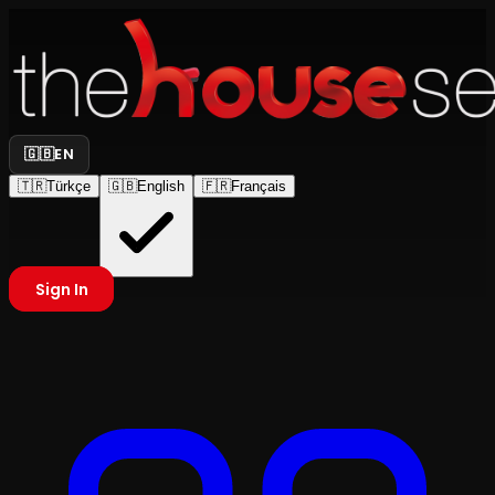
🇬🇧
EN
🇹🇷
Türkçe
🇬🇧
English
🇫🇷
Français
Sign In