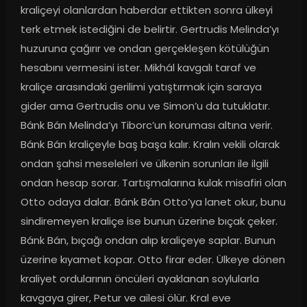
kraliçeyi olanlardan haberdar ettikten sonra ülkeyi 
terk etmek istediğini de belirtir. Gertrudis Melinda’yı 
huzuruna çağırır ve ondan gerçekleşen kötülüğün 
hesabını vermesini ister. Mikhál kavgalı taraf ve 
kraliçe arasındaki gerilimi yatıştırmak için saraya 
gider ama Gertrudis onu ve Simon’u da tutuklatır. 
Bánk Bán Melinda’yı Tiborc’un koruması altına verir. 
Bánk Bán kraliçeyle baş başa kalır. Kralın vekili olarak 
ondan şahsi meseleleri ve ülkenin sorunları ile ilgili 
ondan hesap sorar. Tartışmalarına kulak misafiri olan 
Otto odaya dalar. Bánk Bán Otto’ya lanet okur, bunu 
sindiremeyen kraliçe ise bunun üzerine bıçak çeker. 
Bánk Bán, bıçağı ondan alıp kraliçeye saplar. Bunun 
üzerine kıyamet kopar. Otto firar eder. Ülkeye dönen 
kraliyet ordularının öncüleri ayaklanan soylularla 
kavgaya girer, Petur ve ailesi ölür. Kral eve 