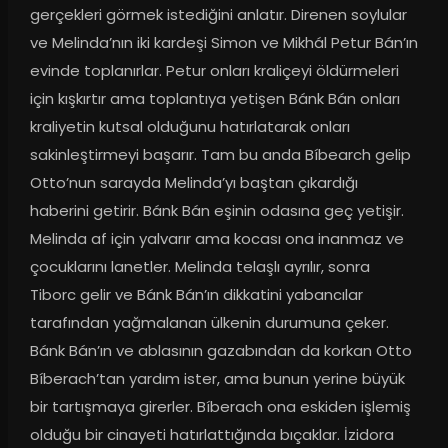
gerçekleri görmek istediğini anlatır. Direnen soylular 
ve Melinda’nın iki kardeşi Simon ve Mikhál Petur Bán’ın 
evinde toplanırlar. Petur onları kraliçeyi öldürmeleri 
için kışkırtır ama toplantıya yetişen Bánk Bán onları 
kraliyetin kutsal olduğunu hatırlatarak onları 
sakinleştirmeyi başarır. Tam bu anda Bíbearch gelip 
Otto’nun sarayda Melinda’yı baştan çıkardığı 
haberini getirir. Bánk Bán eşinin odasına geç yetişir. 
Melinda af için yalvarır ama kocası ona inanmaz ve 
çocuklarını lanetler. Melinda telaşlı ayrılır, sonra 
Tiborc gelir ve Bánk Bán’ın dikkatini yabancılar 
tarafından yağmalanan ülkenin durumuna çeker. 
Bánk Bán’ın ve ablasının gazabından da korkan Otto 
Bíberach’tan yardım ister, ama bunun yerine büyük 
bir tartışmaya girerler. Bíberach ona eskiden işlemiş 
olduğu bir cinayeti hatırlattığında bıçaklar. İzidora 