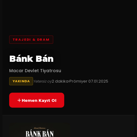
TRAJEDI & DRAM
Bánk Bán
Macar Devlet Tiyatrosu
2
dakika
Prömiyer
07.01.2025
Yetersiz oy
YAKINDA
Hemen Kayıt Ol