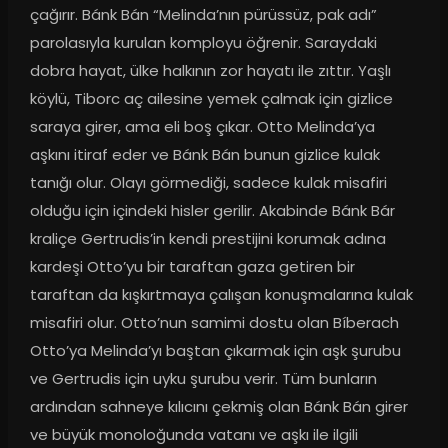
çağırır. Bánk Bán “Melinda’nın pürüssüz, pak adı” 
parolasıyla kurulan komployu öğrenir. Saraydaki 
dobra hayat, ülke halkının zor hayatı ile zıttır. Yaşlı 
köylü, Tiborc aç ailesine yemek çalmak için gizlice 
saraya girer, ama eli boş çıkar. Otto Melinda’ya 
aşkını itiraf eder ve Bánk Bán bunun gizlice kulak 
tanığı olur. Olayı görmediği, sadece kulak misafiri 
olduğu için içindeki hisler gerilir. Akabinde Bánk Bár 
kraliçe Gertrudis’in kendi prestijini korumak adına 
kardeşi Otto’yu bir taraftan gaza getiren bir 
taraftan da kışkırtmaya çalışan konuşmalarına kulak 
misafiri olur. Otto’nun samimi dostu olan Bíberach 
Otto’ya Melinda’yı baştan çıkarmak için aşk şurubu 
ve Gertrudis için uyku şurubu verir. Tüm bunların 
ardından sahneye kılıcını çekmiş olan Bánk Bán girer 
ve büyük monoloğunda vatanı ve aşkı ile ilgili 