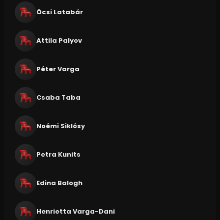
Öcsi Latabár
Attila Palyov
Péter Varga
Csaba Taba
Noémi Siklósy
Petra Kunits
Edina Balogh
Henrietta Varga-Dani