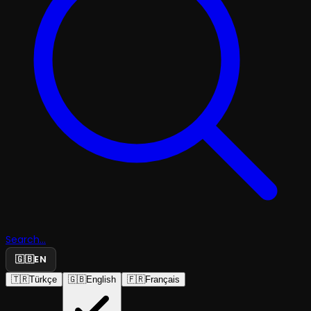
Search...
🇬🇧
EN
🇹🇷
Türkçe
🇬🇧
English
🇫🇷
Français