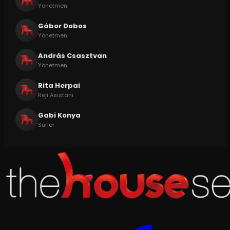
Yönetmen
Gábor Dobos
Yönetmen
András Csasztvan
Yönetmen
Rita Herpai
Reji Asistanı
Gabi Konya
Suflör