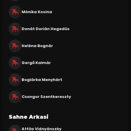
Mónika Kosina
Donát Dorián Hegedüs
Heléna Bognár
Gergő Kalmár
Boglárka Menyhárt
Csongor Szentkereszty
Sahne Arkasi
Attila Vidnyánszky