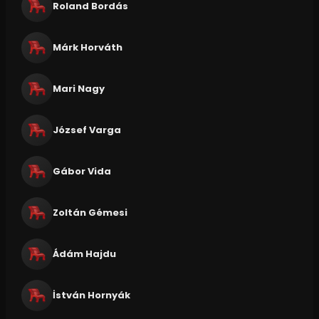
Roland Bordás
Márk Horváth
Mari Nagy
József Varga
Gábor Vida
Zoltán Gémesi
Ádám Hajdu
İstván Hornyák