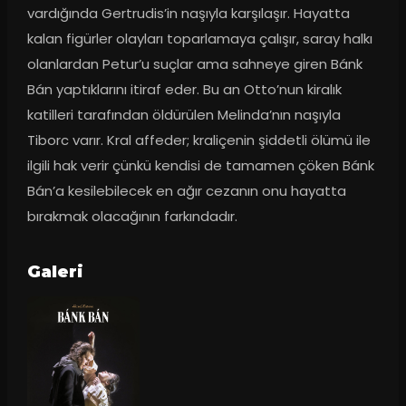
vardığında Gertrudis’in naşıyla karşılaşır. Hayatta 
kalan figürler olayları toparlamaya çalışır, saray halkı 
olanlardan Petur’u suçlar ama sahneye giren Bánk 
Bán yaptıklarını itiraf eder. Bu an Otto’nun kiralık 
katilleri tarafından öldürülen Melinda’nın naşıyla 
Tiborc varır. Kral affeder; kraliçenin şiddetli ölümü ile 
ilgili hak verir çünkü kendisi de tamamen çöken Bánk 
Bán’a kesilebilecek en ağır cezanın onu hayatta 
bırakmak olacağının farkındadır.
Galeri