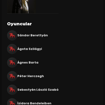
Oyuncular
Sándor Berettyán
Ágota Szilágyi
Ágnes Barta
Péter Herczegh
Sebestyén László Szabó
İzidora Bendeleiben