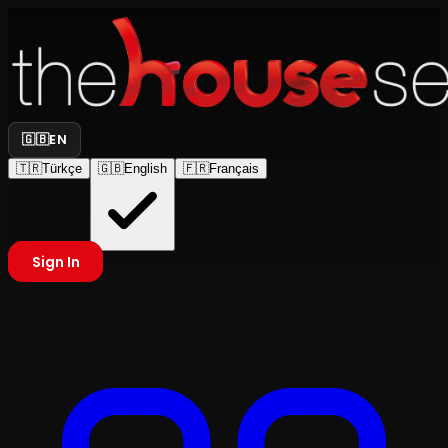
🇬🇧
EN
🇹🇷
Türkçe
🇬🇧
English
🇫🇷
Français
Sign In