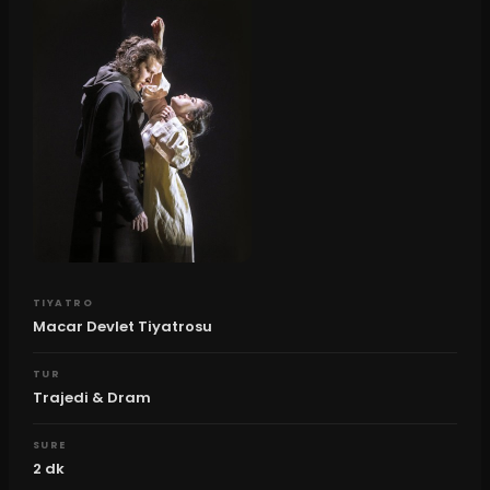
TIYATRO
Macar Devlet Tiyatrosu
TUR
Trajedi & Dram
SURE
2
dk