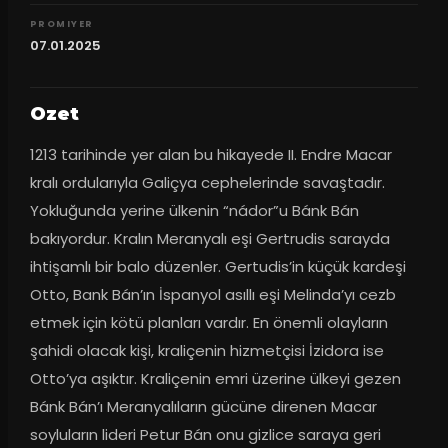
PROMIYER
07.01.2025
Ozet
1213 tarihinde yer alan bu hikayede II. Endre Macar 
kralı ordularıyla Galiçya cephelerinde savaştadır. 
Yokluğunda yerine ülkenin “nádor”u Bánk Bán 
bakıyordur. Kralın Meranyalı eşi Gertrudis sarayda 
ihtişamlı bir balo düzenler. Gertudis’in küçük kardeşi 
Otto, Bank Bán’ın İspanyol asıllı eşi Melinda’yı cezb 
etmek için kötü planları vardır. En önemli olayların 
şahidi olacak kişi, kraliçenin hizmetçisi İzidora ise 
Otto’ya aşıktır. Kraliçenin emri üzerine ülkeyi gezen 
Bánk Bán’ı Meranyalıların gücüne direnen Macar 
soyluların lideri Petur Bán onu gizlice saraya geri 