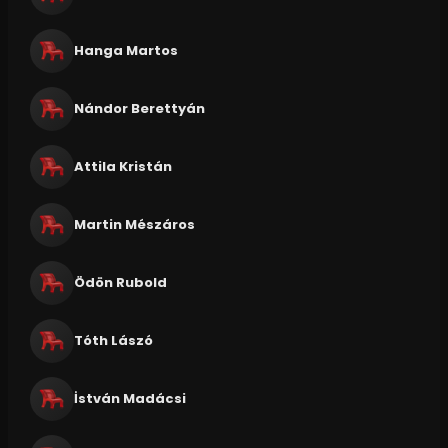
Hanga Martos
Nándor Berettyán
Attila Kristán
Martin Mészáros
Ödön Rubold
Tóth Lászó
İstván Madácsi