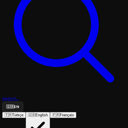
Search...
🇬🇧
EN
🇹🇷
Türkçe
🇬🇧
English
🇫🇷
Français