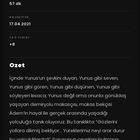
57
dk
PROMIYER
17.04.2021
YAS SINIRI
+8
Ozet
İçinde Yunus’un şevkini duyan, Yunus gibi seven, 
Yunus gibi gören, Yunus gibi düşünen, Yunus gibi 
söyleyen kısaca; Yunus değil ama onunla gönüldaş 
yaşayan demiryolu makasçısı, makas bekçisi 
Âdem’in hayal ile gerçek arasında yaşadığı 
yolculuğa tanık oluyoruz. Bu tanıklıkta “Gözlerini 
yollara dikmiş bekliyor… Yüreklerimiz neyi arar durur 
bu yolculuklarda?” Sorusunun cevabını bulmaya 