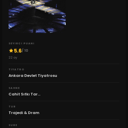
SEYIRCI PUANI
5.6
/ 10
22
oy
TIYATRO
Ankara Devlet Tiyatrosu
SAHNE
Cahit Sıtkı Tar...
TUR
Trajedi & Dram
SURE