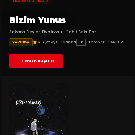
TRAJEDI & DRAM
Bizim Yunus
Ankara Devlet Tiyatrosu
·
Cahit Sıtkı Tar...
5.6
57
dakika
Prömiyer
17.04.2021
(
22
oy)
YAKINDA
+8
Hemen Kayıt Ol