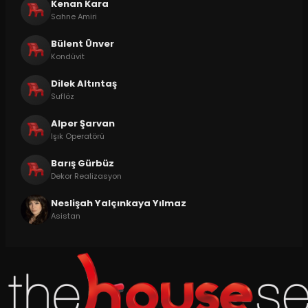
Kenan Kara
Sahne Amiri
Bülent Ünver
Kondüvit
Dilek Altıntaş
Suflöz
Alper Şarvan
Işık Operatörü
Barış Gürbüz
Dekor Realizasyon
Neslişah Yalçınkaya Yılmaz
Asistan