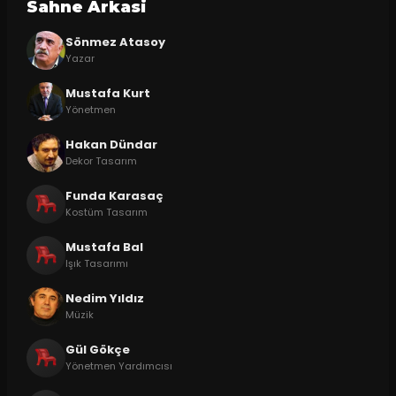
Sahne Arkasi
Sönmez Atasoy
Yazar
Mustafa Kurt
Yönetmen
Hakan Dündar
Dekor Tasarım
Funda Karasaç
Kostüm Tasarım
Mustafa Bal
Işık Tasarımı
Nedim Yıldız
Müzik
Gül Gökçe
Yönetmen Yardımcısı