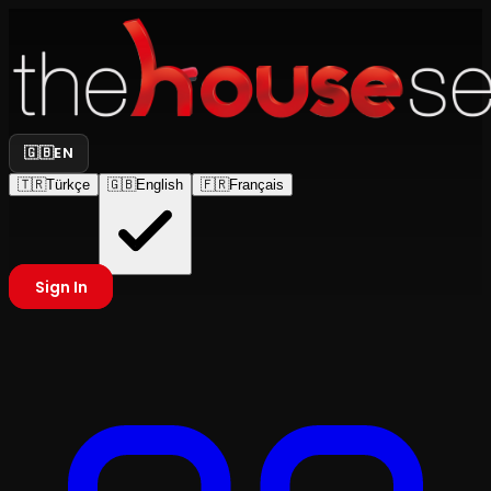
🇬🇧
EN
🇹🇷
Türkçe
🇬🇧
English
🇫🇷
Français
Sign In