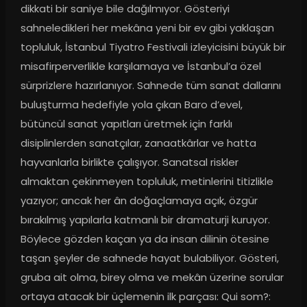
dikkati bir saniye bile dağılmıyor. Gösteriyi 
sahneledikleri her mekâna yeni bir ev gibi yaklaşan 
topluluk, İstanbul Tiyatro Festivali izleyicisini büyük bir 
misafirperverlikle karşılamaya ve İstanbul’a özel 
sürprizlere hazırlanıyor. Sahnede tüm sanat dallarını 
buluşturma hedefiyle yola çıkan Baro d’evel, 
bütüncül sanat yapıtları üretmek için farklı 
disiplinlerden sanatçılar, zanaatkârlar ve hatta 
hayvanlarla birlikte çalışıyor. Sanatsal riskler 
almaktan çekinmeyen topluluk, metinlerini titizlikle 
yazıyor; ancak her ân doğaçlamaya açık, özgür 
bırakılmış yapılarla katmanlı bir dramaturji kuruyor. 
Böylece gözden kaçan ya da insan dilinin ötesine 
taşan şeyler de sahnede hayat bulabiliyor. Gösteri, 
gruba ait olma, birey olma ve mekân üzerine sorular 
ortaya atacak bir üçlemenin ilk parçası: Qui som?: 