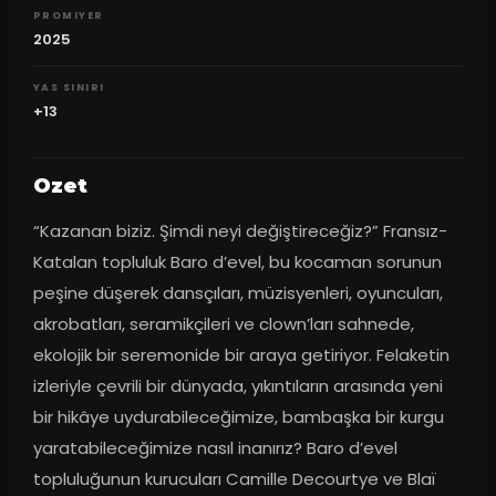
PROMIYER
2025
YAS SINIRI
+13
Ozet
“Kazanan biziz. Şimdi neyi değiştireceğiz?” Fransız-
Katalan topluluk Baro d’evel, bu kocaman sorunun 
peşine düşerek dansçıları, müzisyenleri, oyuncuları, 
akrobatları, seramikçileri ve clown’ları sahnede, 
ekolojik bir seremonide bir araya getiriyor. Felaketin 
izleriyle çevrili bir dünyada, yıkıntıların arasında yeni 
bir hikâye uydurabileceğimize, bambaşka bir kurgu 
yaratabileceğimize nasıl inanırız? Baro d’evel 
topluluğunun kurucuları Camille Decourtye ve Blaï 