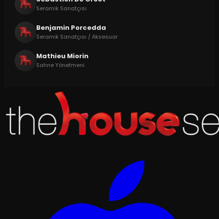
Seramik Sanatçısı
Benjamin Porcedda
Seramik Sanatçısı / Aksesuar
Mathieu Miorin
Sahne Yönetmeni