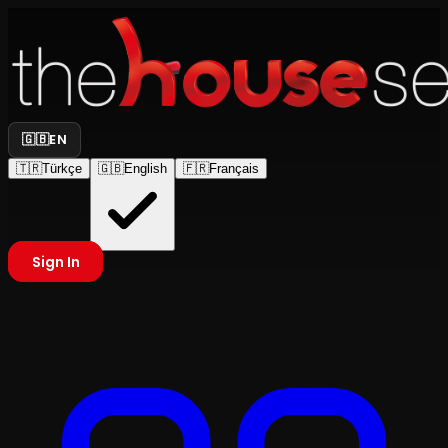
🇬🇧
EN
🇹🇷
Türkçe
🇬🇧
English
🇫🇷
Français
Sign In