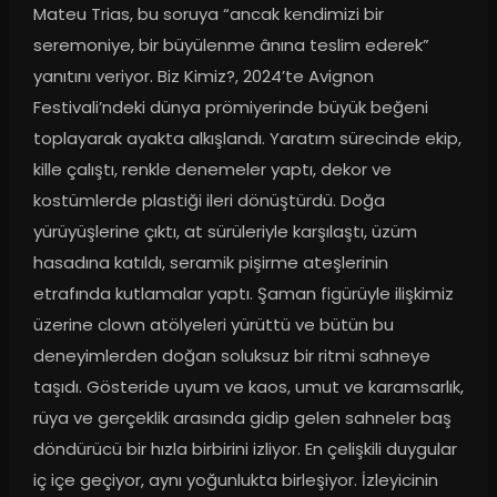
Mateu Trias, bu soruya “ancak kendimizi bir 
seremoniye, bir büyülenme ânına teslim ederek” 
yanıtını veriyor. Biz Kimiz?, 2024’te Avignon 
Festivali’ndeki dünya prömiyerinde büyük beğeni 
toplayarak ayakta alkışlandı. Yaratım sürecinde ekip, 
kille çalıştı, renkle denemeler yaptı, dekor ve 
kostümlerde plastiği ileri dönüştürdü. Doğa 
yürüyüşlerine çıktı, at sürüleriyle karşılaştı, üzüm 
hasadına katıldı, seramik pişirme ateşlerinin 
etrafında kutlamalar yaptı. Şaman figürüyle ilişkimiz 
üzerine clown atölyeleri yürüttü ve bütün bu 
deneyimlerden doğan soluksuz bir ritmi sahneye 
taşıdı. Gösteride uyum ve kaos, umut ve karamsarlık, 
rüya ve gerçeklik arasında gidip gelen sahneler baş 
döndürücü bir hızla birbirini izliyor. En çelişkili duygular 
iç içe geçiyor, aynı yoğunlukta birleşiyor. İzleyicinin 