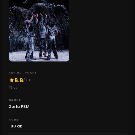
SEYIRCI PUANI
8.8
/ 10
18
oy
SAHNE
Zorlu PSM
SURE
100
dk