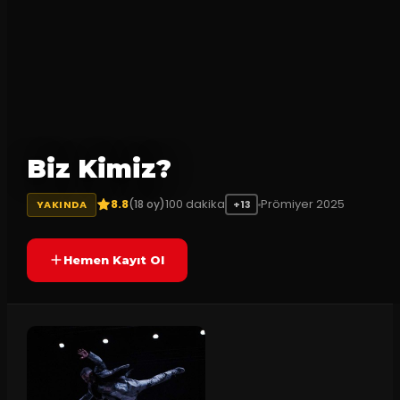
Biz Kimiz?
8.8
100
dakika
Prömiyer
2025
(
18
oy)
YAKINDA
+13
Hemen Kayıt Ol