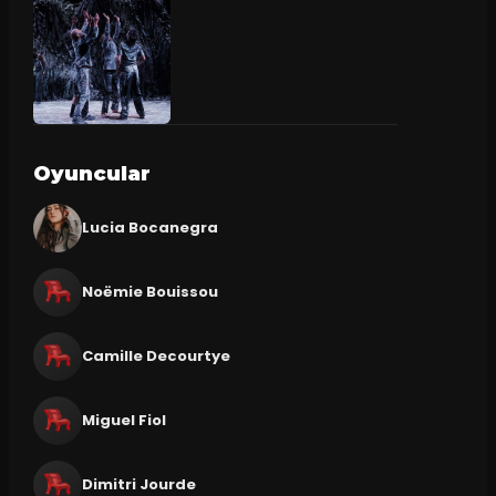
Oyuncular
Lucia Bocanegra
Noëmie Bouissou
Camille Decourtye
Miguel Fiol
Dimitri Jourde