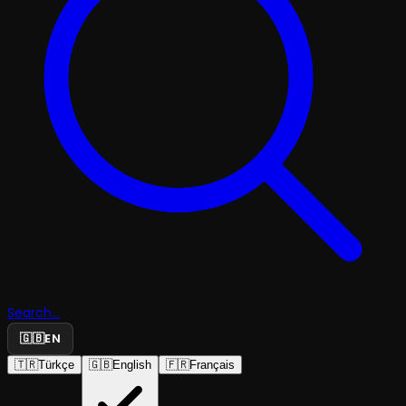
Search...
🇬🇧
EN
🇹🇷
Türkçe
🇬🇧
English
🇫🇷
Français