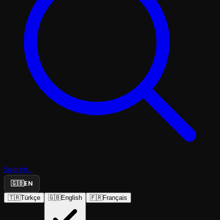
Search...
🇬🇧
EN
🇹🇷
Türkçe
🇬🇧
English
🇫🇷
Français