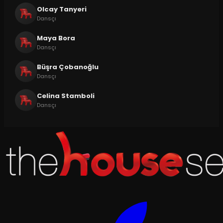
Olcay Tanyeri
Dansçı
Maya Bora
Dansçı
Büşra Çobanoğlu
Dansçı
Celina Stamboli
Dansçı