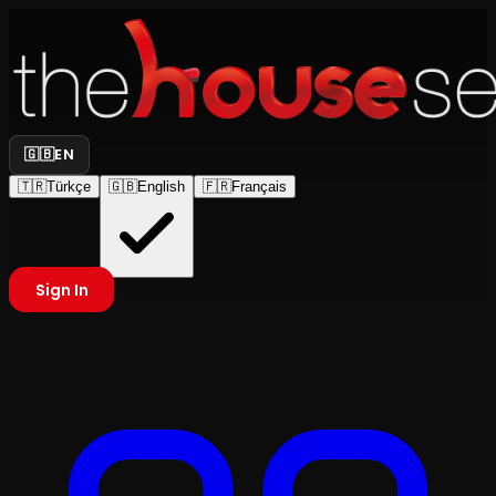
🇬🇧
EN
🇹🇷
Türkçe
🇬🇧
English
🇫🇷
Français
Sign In