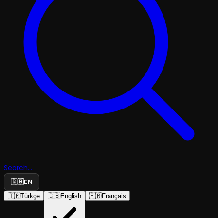
Search...
🇬🇧
EN
🇹🇷
Türkçe
🇬🇧
English
🇫🇷
Français