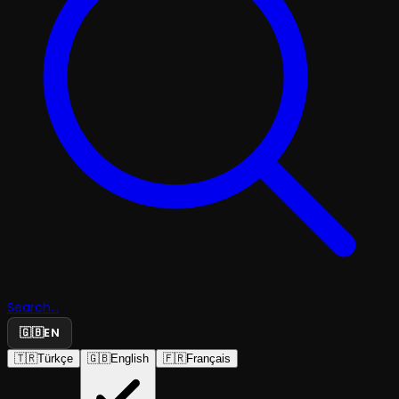
Search...
🇬🇧
EN
🇹🇷
Türkçe
🇬🇧
English
🇫🇷
Français