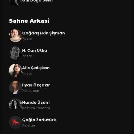
Gül Doğa Selvi
Sahne Arkasi
Çağdaş Ekin Şişman
Yazar
H. Can Utku
Yazar
Alis Çalışkan
Yazar
İlyas Özçakır
Yönetmen
Hande Üzüm
Kostüm Tasarım
Çağla Zorlutürk
Asistan