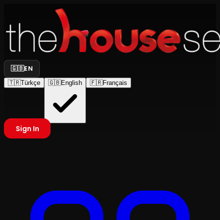
🇬🇧
EN
🇹🇷
Türkçe
🇬🇧
English
🇫🇷
Français
Sign In