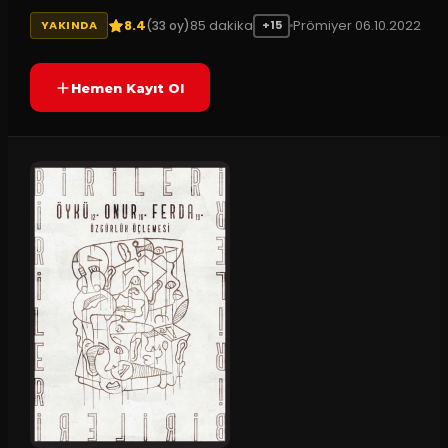
8.4
85
dakika
Prömiyer
06.10.2022
(
33
oy)
YAKINDA
+15
Hemen Kayıt Ol