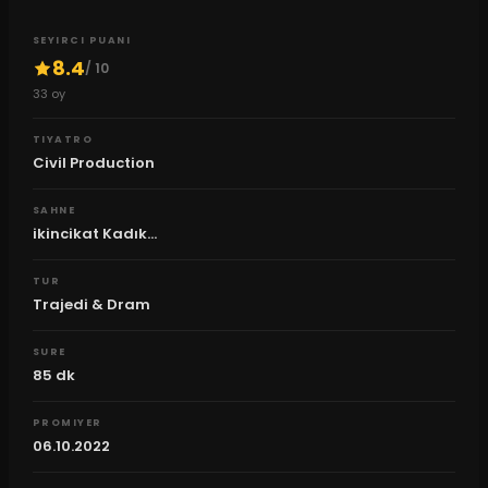
SEYIRCI PUANI
8.4
/ 10
33
oy
TIYATRO
Civil Production
SAHNE
ikincikat Kadık...
TUR
Trajedi & Dram
SURE
85
dk
PROMIYER
06.10.2022