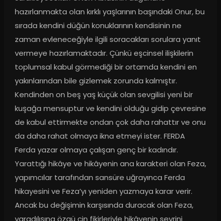
hazırlanmakta olan kırklı yaşlarının başındaki Onur, bu 
sırada kendini düğün konuklarının kendisinin ne 
zaman evleneceğiyle ilgili soracakları sorulara yanıt 
vermeye hazırlamaktadır. Çünkü eşcinsel ilişkilerin 
toplumsal kabul görmediği bir ortamda kendini en 
yakınlarından bile gizlemek zorunda kalmıştır. 
Kendinden on beş yaş küçük olan sevgilisi yeni bir 
kuşağa mensuptur ve kendini olduğu gidip çevresine 
de kabul ettirmekte ondan çok daha rahattır ve onu 
da daha rahat olmaya ikna etmeyi ister. FERDA 
Ferda yazar olmaya çalışan genç bir kadındır. 
Yarattığı hikâye ve hikâyenin ana karakteri olan Feza, 
yapımcılar tarafından sansüre uğrayınca Ferda 
hikayesini ve Feza’yı yeniden yazmaya karar verir. 
Ancak bu değişimin karşısında duracak olan Feza, 
yaradılışına özgü cin fikirleriyle hikâyenin seyrini 