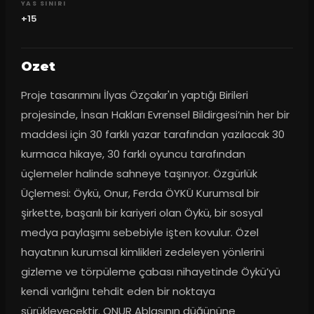
YAS SINIRI
+15
Ozet
Proje tasarımını İlyas Özçakır'ın yaptığı Birileri 
projesinde, İnsan Hakları Evrensel Bildirgesi’nin her bir 
maddesi için 30 farklı yazar tarafından yazılacak 30 
kurmaca hikaye, 30 farklı oyuncu tarafından 
üçlemeler halinde sahneye taşınıyor. Özgürlük 
Üçlemesi: Öykü, Onur, Ferda ÖYKÜ Kurumsal bir 
şirkette, başarılı bir kariyeri olan Öykü, bir sosyal 
medya paylaşımı sebebiyle işten kovulur. Özel 
hayatının kurumsal kimlikleri zedeleyen yönlerini 
gizleme ve törpüleme çabası nihayetinde Öykü’yü 
kendi varlığını tehdit eden bir noktaya 
sürükleyecektir. ONUR Ablasının düğününe 