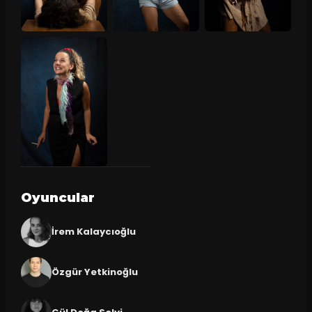
Oyuncular
İrem Kalaycıoğlu
Özgür Yetkinoğlu