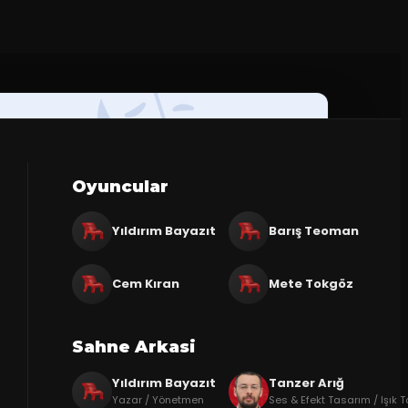
Oyuncular
Yıldırım Bayazıt
Barış Teoman
Cem Kıran
Mete Tokgöz
Sahne Arkasi
Yıldırım Bayazıt
Tanzer Arığ
Yazar / Yönetmen
Ses & Efekt Tasarım / Işık 