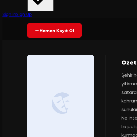
Tiyatro Nes
·
Cermodern
75
dakika
Prömiyer
2024
Yetersiz oy
YAKINDA
+12
Sign In
Sign Up
Hemen Kayıt Ol
Ozet
Şehir h
yitirme
satara
kahrama
sunula
Ne inte
Le poli
kurmad