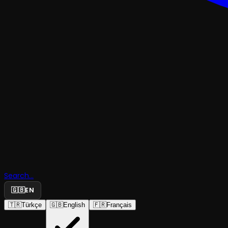
KOMEDI
Search...
Birdy Bird
🇬🇧
EN
🇹🇷
Türkçe
🇬🇧
English
🇫🇷
Français