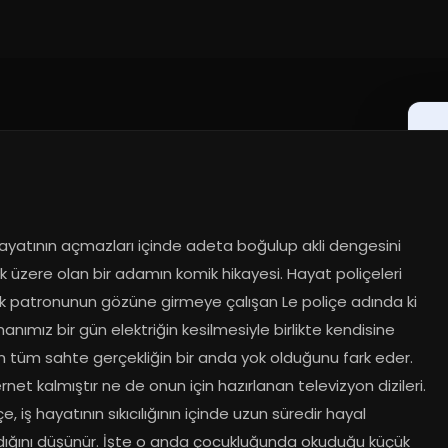
ayatının açmazları içinde adeta boğulup akli dengesini 
k üzere olan bir adamın komik hikayesi. Hayat poliçeleri 
k patronunun gözüne girmeye çalışan Le poliçe adında ki 
nımız bir gün elektriğin kesilmesiyle birlikte kendisine 
n tüm sahte gerçekliğin bir anda yok olduğunu fark eder. 
rnet kalmıştır ne de onun için hazırlanan televizyon dizileri. 
çe, iş hayatının sıkıcılığının içinde uzun süredir hayal 
ığını düşünür. İşte o anda çocukluğunda okuduğu küçük 