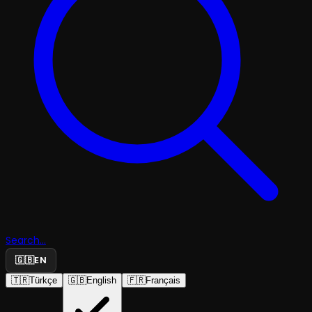
Search...
🇬🇧
EN
🇹🇷
Türkçe
🇬🇧
English
🇫🇷
Français