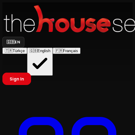
🇬🇧
EN
🇹🇷
Türkçe
🇬🇧
English
🇫🇷
Français
Sign In