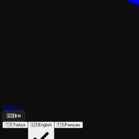
KOMEDI
Bir Selfiye
Search...
Dersin?
🇬🇧
EN
🇹🇷
Türkçe
🇬🇧
English
🇫🇷
Français