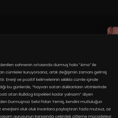
denilen sahnenin ortasında durmuş hala “Ama” ile 
an cümleler kuruyorsanız, artık değişimin zamanı gelmiş 
r. Enerji ve pozitif kelimelerinin sıklıkla cümle içinde 
ldığı bu günlerde, “hayvan satan dükkanların vitrinlerinde 
ati atan Bulldog köpekleri kadar yalnızım” diyen 
den Durmuşnaz Selvi Fidan Yemiş, kendini mutluluğun 
 enerjisini oluk oluk insanlara paylaştıran fazla mutsuz, az 
k yaşam gurusunun karşısında çekirdek çitleme mücadelesi 