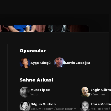
Oyuncular
Ayşe Kökçü
Metin Zakoğlu
Sahne Arkasi
Murat İpek
Engin Gür
Yazar
Yönetmen
Nilgün Gürkan
Emre Molla
Kostüm Tasarım / Dekor Tasarım
Afiş Tasarım /