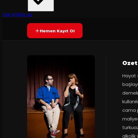
Evde Tiyatro
·
Caddebostan Kül...
90
dakika
Prömiyer
03.02.2017
Yetersiz oy
YAKINDA
Sign In
Sign Up
Hemen Kayıt Ol
Ozet
Hayat 
başlay
demekti
kullanı
cama p
maliye
turkuaz
alkoli