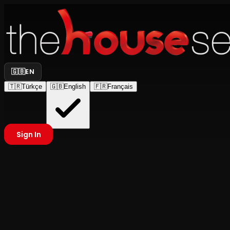
🇬🇧
EN
🇹🇷
Türkçe
🇬🇧
English
🇫🇷
Français
Sign In