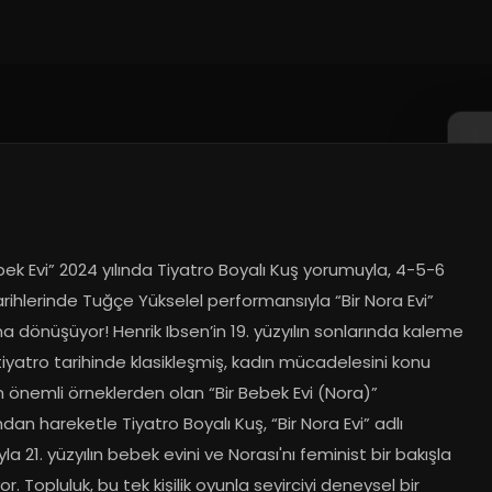
bek Evi” 2024 yılında Tiyatro Boyalı Kuş yorumuyla, 4-5-6 
rihlerinde Tuğçe Yükselel performansıyla “Bir Nora Evi” 
 dönüşüyor! Henrik Ibsen’in 19. yüzyılın sonlarında kaleme 
 tiyatro tarihinde klasikleşmiş, kadın mücadelesini konu 
 önemli örneklerden olan “Bir Bebek Evi (Nora)” 
an hareketle Tiyatro Boyalı Kuş, “Bir Nora Evi” adlı 
la 21. yüzyılın bebek evini ve Norası'nı feminist bir bakışla 
yor. Topluluk, bu tek kişilik oyunla seyirciyi deneysel bir 