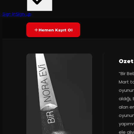
Tiyatro Boyalı Kuş
·
Kadıköy Barış M...
45
dakika
Prömiyer
04.03.2024
Yetersiz oy
YAKINDA
Sign In
Sign Up
Hemen Kayıt Ol
Ozet
“Bir Be
Mart ta
oyununa
aldığı,
alan en
oyunund
yapımıy
ele alı