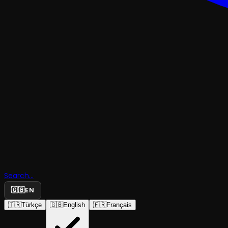
Search...
Bir Nora E
🇬🇧
EN
🇹🇷
Türkçe
🇬🇧
English
🇫🇷
Français