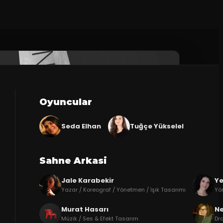
Oyuncular
Seda Elhan
Tuğçe Yükselel
Sahne Arkasi
Jale Karabekir
Ye
Yazar / Koreograf / Yönetmen / Işık Tasarımı
Yö
Murat Hasarı
Ne
Müzik / Ses & Efekt Tasarım
Dr