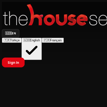
🇬🇧
EN
🇹🇷
Türkçe
🇬🇧
English
🇫🇷
Français
Sign In