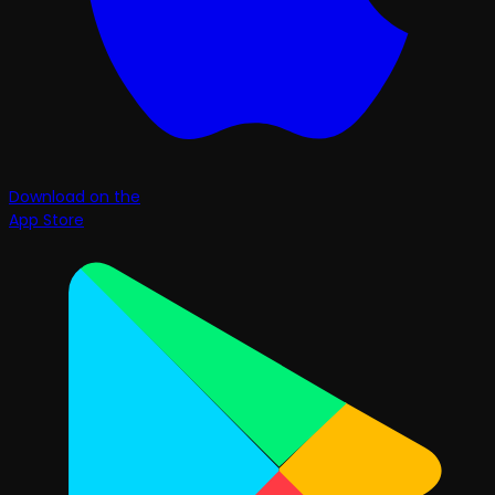
Download on the
App Store