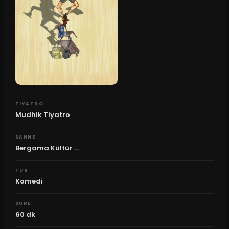
TIYATRO
Mudhik Tiyatro
SAHNE
Bergama Kültür ...
TUR
Komedi
SURE
60
dk