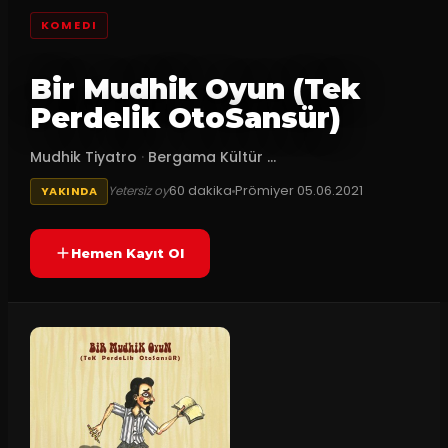
KOMEDI
Bir Mudhik Oyun (Tek
Perdelik OtoSansür)
Mudhik Tiyatro
·
Bergama Kültür ...
60
dakika
Prömiyer
05.06.2021
Yetersiz oy
YAKINDA
Hemen Kayıt Ol