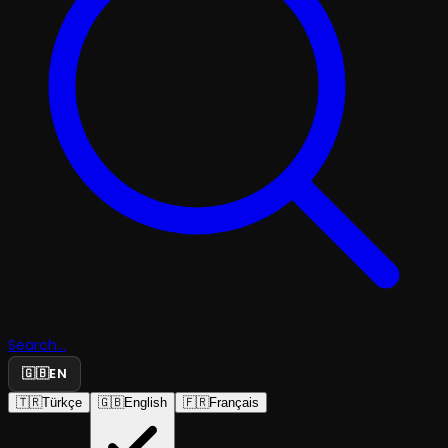
Search...
🇬🇧
EN
🇹🇷
Türkçe
🇬🇧
English
🇫🇷
Français