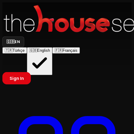
🇬🇧
EN
🇹🇷
Türkçe
🇬🇧
English
🇫🇷
Français
Sign In