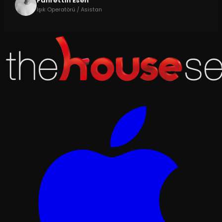
Fahrettin Esen
Işık Operatörü / Asistan