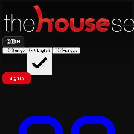
🇬🇧
EN
🇹🇷
Türkçe
🇬🇧
English
🇫🇷
Français
Sign In