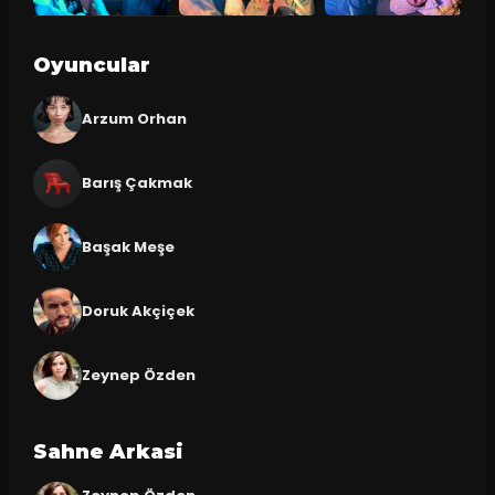
Oyuncular
Arzum Orhan
Barış Çakmak
Başak Meşe
Doruk Akçiçek
Zeynep Özden
Sahne Arkasi