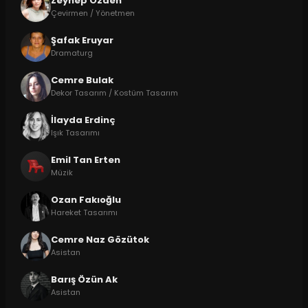
Zeynep Özden
Çevirmen / Yönetmen
Şafak Eruyar
Dramaturg
Cemre Bulak
Dekor Tasarım / Kostüm Tasarım
İlayda Erdinç
Işık Tasarımı
Emil Tan Erten
Müzik
Ozan Fakıoğlu
Hareket Tasarımı
Cemre Naz Gözütok
Asistan
Barış Özün Ak
Asistan