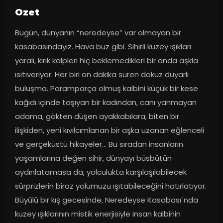
Ozet
Bugün, dünyanın “neredeyse” var olmayan bir 
kasabasındayız. Hava buz gibi. Sihirli kuzey ışıkları 
yaralı, kırık kalpleri hiç beklemedikleri bir anda aşkla 
ısıtıveriyor. Her biri on dakika süren dokuz duyarlı 
buluşma. Paramparça olmuş kalbini küçük bir kese 
kağıdı içinde taşıyan bir kadından, canı yanmayan 
adama, gökten düşen ayakkabılara, biten bir 
ilişkiden, yeni kıvılcımlanan bir aşka uzanan eğlenceli 
ve gerçeküstü hikayeler… Bu sıradan insanların 
yaşamlarına değen sihir, dünyayı büsbütün 
aydınlatamasa da, yolculukta karşılaşılabilecek 
sürprizlerin biraz yolumuzu ışıtabileceğini hatırlatıyor. 
Büyülü bir kış gecesinde, Neredeyse Kasabası`nda 
kuzey ışıklarının mistik enerjisiyle insan kalbinin 