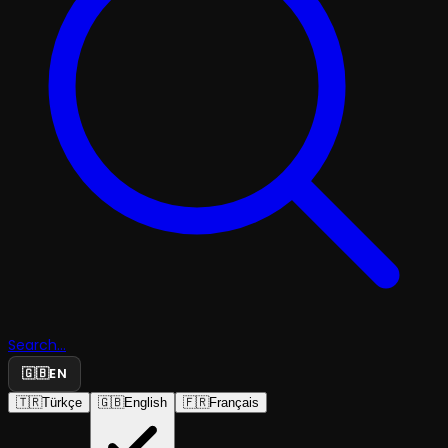
Search...
🇬🇧
EN
🇹🇷
Türkçe
🇬🇧
English
🇫🇷
Français