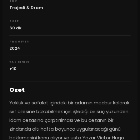
TUR
Trajedi & Dram
SURE
60
dk
PROMIYER
2024
YAS SINIRI
+10
Ozet
Yokluk ve sefalet içindeki bir adamın mecbur kalarak 
sırf ailesine bakabilmek için işlediği bir suç yüzünden 
idam cezasına çarptırılması ve bu cezanın bir 
zindanda altı hafta boyunca uygulanacağı günü 
beklemesini konu alıyor ve usta Yazar Victor Hugo 