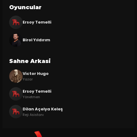
Oyuncular
Ersoy Temelli
Birol Yıldırım
Sahne Arkasi
Victor Hugo
Yazar
Ersoy Temelli
Yönetmen
Dilan Açelya Keleş
Reji Asistanı