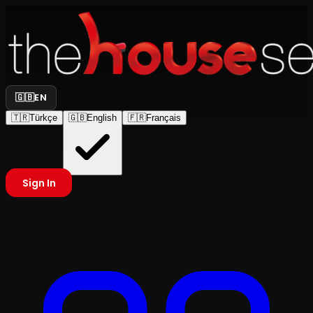
🇬🇧
EN
🇹🇷
Türkçe
🇬🇧
English
🇫🇷
Français
Sign In