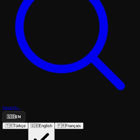
Search...
🇬🇧
EN
🇹🇷
Türkçe
🇬🇧
English
🇫🇷
Français