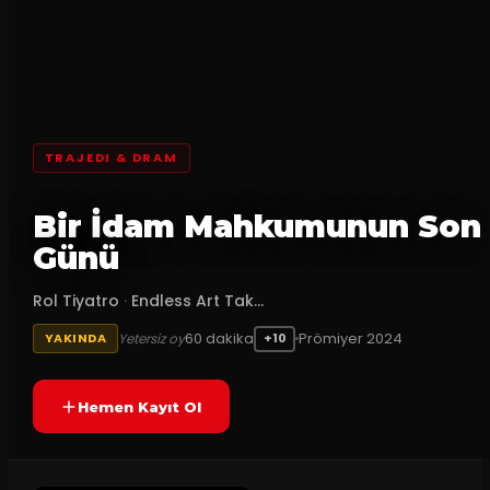
TRAJEDI & DRAM
Bir İdam Mahkumunun Son
Günü
Rol Tiyatro
·
Endless Art Tak...
60
dakika
Prömiyer
2024
Yetersiz oy
YAKINDA
+10
Hemen Kayıt Ol