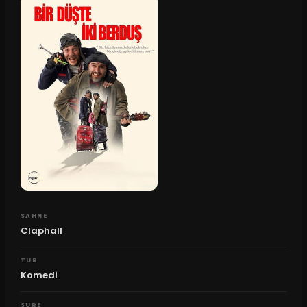
SAHNE
Claphall
TUR
Komedi
SURE