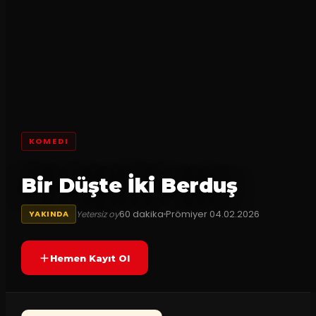
KOMEDI
Bir Düşte İki Berduş
60
dakika
Prömiyer
04.02.2026
Yetersiz oy
YAKINDA
Hemen Kayıt Ol