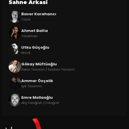
Sahne Arkasi
Baver Karahancı
Yazar
Ahmet Balta
Yönetmen
Utku Güçoğlu
Müzik
Gökay Müftüoğlu
Dekor Tasarım / Kostüm Tasarım
Ammar Özçelik
Işık Tasarımı
Emre Mollaoğlu
Afiş Fotoğrafı / Fotoğraf