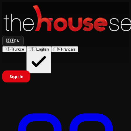
🇬🇧
EN
🇹🇷
Türkçe
🇬🇧
English
🇫🇷
Français
Sign In