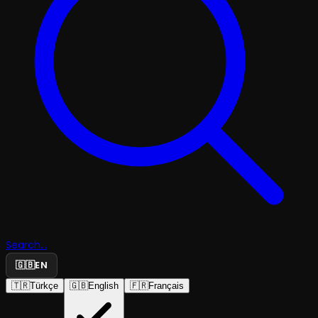
Search...
🇬🇧
EN
🇹🇷
Türkçe
🇬🇧
English
🇫🇷
Français