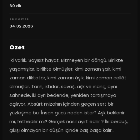
60
dk
PROMIYER
04.02.2026
Ozet
İki varlık. Sayısız hayat. Bitmeyen bir döngü. Birlikte 
yaşamışlar, birlikte ölmüşler; kimi zaman şair, kimi 
zaman diktatör, kimi zaman âşık, kimi zaman cellât 
olmuşlar. Tarih, iktidar, savaş, aşk ve inanç; aynı 
sahnede, iki ayrı bedende, yeniden tartışmaya 
açılıyor. Absürt mizahın içinden geçen sert bir 
yüzleşme bu: İnsan gücü neden ister? Aşk beklenir 
mi, fethedilir mi? Gerçek nasıl ayırt edilir ? İki berduş, 
çıkışı olmayan bir düşün içinde baş başa kalır…